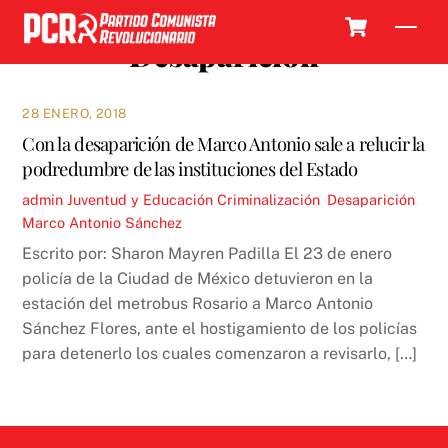
Skip
Cart
Men
to
Desaparición
content
28 ENERO, 2018
Con la desaparición de Marco Antonio sale a relucir la
podredumbre de las instituciones del Estado
admin
Juventud y Educación
Criminalización
,
Desaparición
,
Marco Antonio Sánchez
Escrito por: Sharon Mayren Padilla El 23 de enero
policía de la Ciudad de México detuvieron en la
estación del metrobus Rosario a Marco Antonio
Sánchez Flores, ante el hostigamiento de los policías
para detenerlo los cuales comenzaron a revisarlo, […]