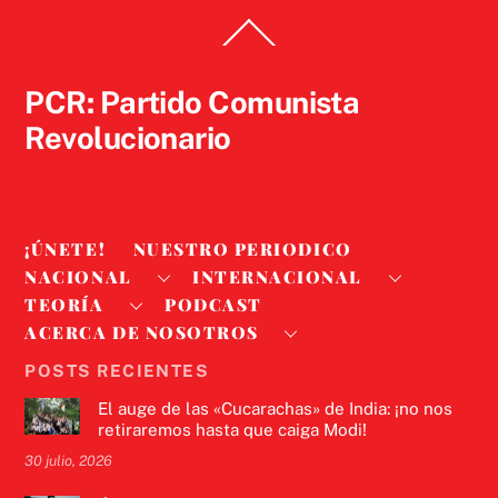
Back
To
Top
PCR: Partido Comunista
Revolucionario
¡ÚNETE!
NUESTRO PERIODICO
NACIONAL
INTERNACIONAL
TEORÍA
PODCAST
ACERCA DE NOSOTROS
POSTS RECIENTES
El auge de las «Cucarachas» de India: ¡no nos
retiraremos hasta que caiga Modi!
30 julio, 2026