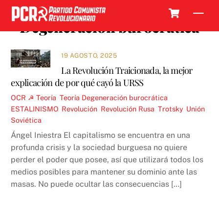
Skip
Cart
Men
to
Degeneración burocrática
content
19 AGOSTO, 2025
La Revolución Traicionada, la mejor
explicación de por qué cayó la URSS
OCR ☭
Teoría
,
Teoría
Degeneración burocrática
,
ESTALINISMO
,
Revolución
,
Revolución Rusa
,
Trotsky
,
Unión
Soviética
Ángel Iniestra El capitalismo se encuentra en una
profunda crisis y la sociedad burguesa no quiere
perder el poder que posee, así que utilizará todos los
medios posibles para mantener su dominio ante las
masas. No puede ocultar las consecuencias […]