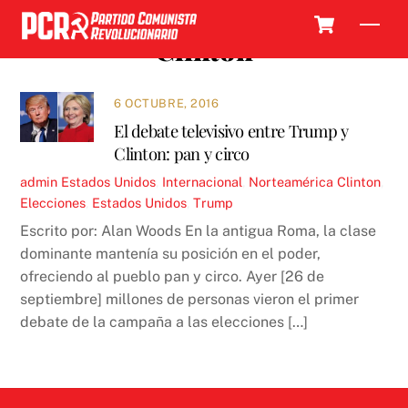
Skip
Cart
Men
to
Clinton
content
6 OCTUBRE, 2016
El debate televisivo entre Trump y
Clinton: pan y circo
admin
Estados Unidos
,
Internacional
,
Norteamérica
Clinton
,
Elecciones
,
Estados Unidos
,
Trump
Escrito por: Alan Woods En la antigua Roma, la clase
dominante mantenía su posición en el poder,
ofreciendo al pueblo pan y circo. Ayer [26 de
septiembre] millones de personas vieron el primer
debate de la campaña a las elecciones […]