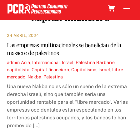
Skip
Cart
Men
to
Capital financiero
content
24 ABRIL, 2024
Las empresas multinacionales se benefician de la
masacre de palestinos
admin
Asia
,
Internacional
,
Israel
,
Palestina
Barbarie
capitalista
,
Capital financiero
,
Capitalismo
,
Israel
,
Libre
mercado
,
Nakba
,
Palestina
Una nueva Nakba no es sólo un sueño de la extrema
derecha israelí, sino que también sería una
oportunidad rentable para el “libre mercado”. Varias
empresas occidentales están especulando en los
territorios palestinos ocupados, y los bancos lo han
promovido […]