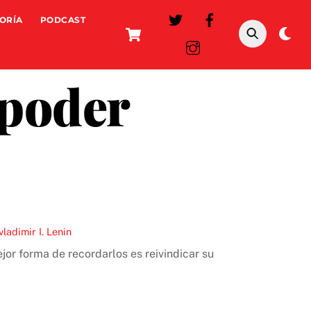
ORÍA
PODCAST
Cart
Da
mo
 poder
vladimir I. Lenin
or forma de recordarlos es reivindicar su