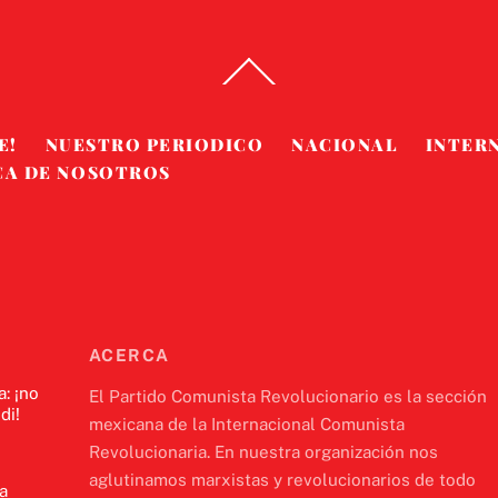
Back
To
Top
E!
NUESTRO PERIODICO
NACIONAL
INTER
CA DE NOSOTROS
ACERCA
a: ¡no
El Partido Comunista Revolucionario es la sección
di!
mexicana de la Internacional Comunista
Revolucionaria. En nuestra organización nos
aglutinamos marxistas y revolucionarios de todo
a