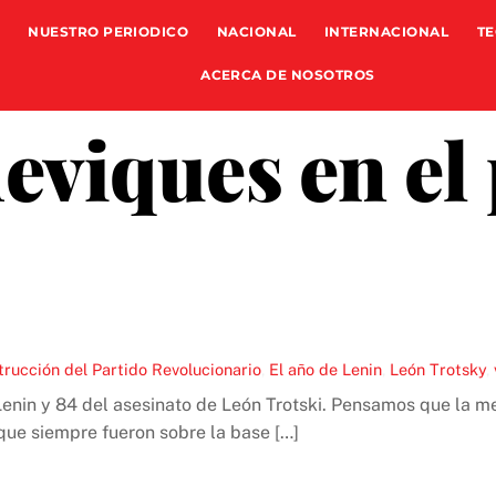
NUESTRO PERIODICO
NACIONAL
INTERNACIONAL
TE
ACERCA DE NOSOTROS
eviques en el
rucción del Partido Revolucionario
,
El año de Lenin
,
León Trotsky
,
nin y 84 del asesinato de León Trotski. Pensamos que la mej
ue siempre fueron sobre la base […]