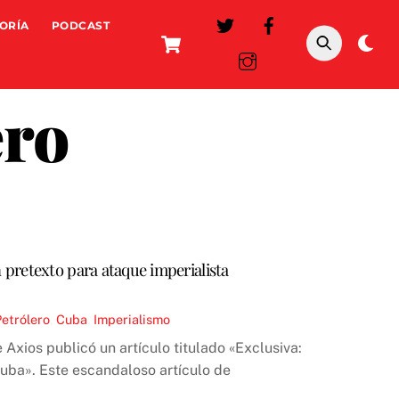
ORÍA
PODCAST
Cart
Da
mo
ero
pretexto para ataque imperialista
etrólero
,
Cuba
,
Imperialismo
Axios publicó un artículo titulado «Exclusiva:
uba». Este escandaloso artículo de