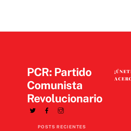
PCR: Partido
¡ÚNET
ACER
Comunista
Revolucionario
POSTS RECIENTES