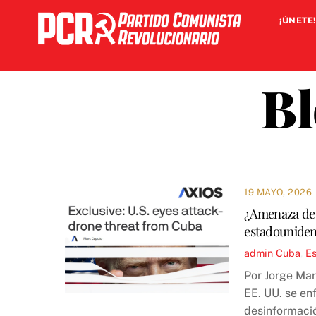
Skip
¡ÚNETE!
to
content
Bl
19 MAYO, 2026
¿Amenaza de 
estadounide
admin
Cuba
,
E
Por Jorge Mar
EE. UU. se en
desinformación