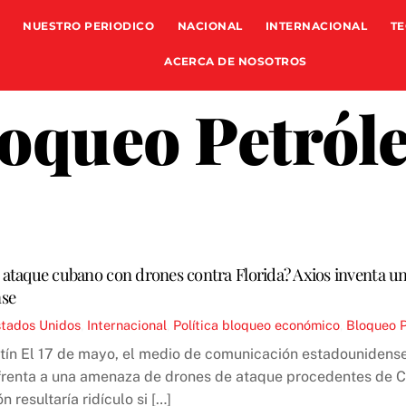
NUESTRO PERIODICO
NACIONAL
INTERNACIONAL
TE
ACERCA DE NOSOTROS
oqueo Petról
ataque cubano con drones contra Florida? Axios inventa un 
nse
stados Unidos
,
Internacional
,
Política
bloqueo económico
,
Bloqueo P
tín El 17 de mayo, el medio de comunicación estadounidense 
frenta a una amenaza de drones de ataque procedentes de C
 resultaría ridículo si […]