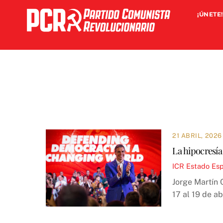
Skip
¡ÚNETE!
to
content
21 ABRIL, 2026
La hipocresía
ICR
Estado Es
Jorge Martín 
17 al 19 de a