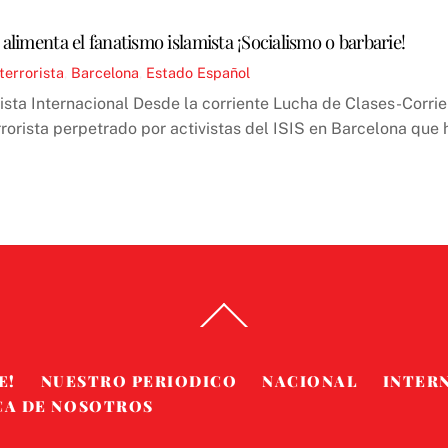
alimenta el fanatismo islamista ¡Socialismo o barbarie!
terrorista
,
Barcelona
,
Estado Español
sta Internacional Desde la corriente Lucha de Clases-Corri
rorista perpetrado por activistas del ISIS en Barcelona que
Back
To
Top
E!
NUESTRO PERIODICO
NACIONAL
INTER
CA DE NOSOTROS