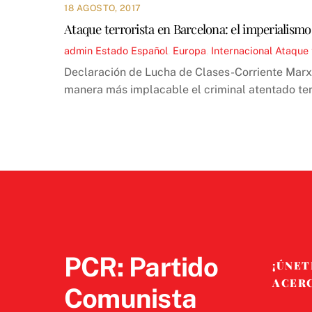
18 AGOSTO, 2017
Ataque terrorista en Barcelona: el imperialismo 
admin
Estado Español
,
Europa
,
Internacional
Ataque 
Declaración de Lucha de Clases-Corriente Marxi
manera más implacable el criminal atentado ter
PCR: Partido
¡ÚNET
ACER
Comunista