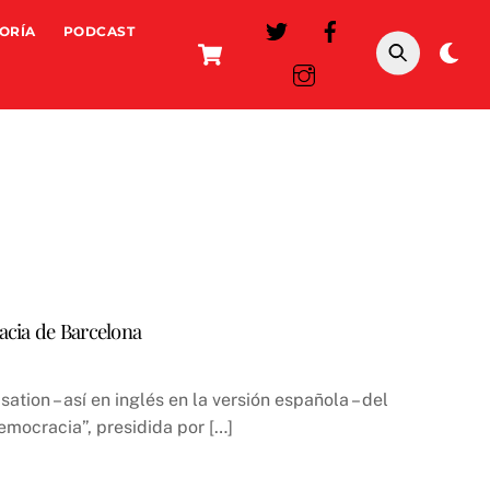
ORÍA
PODCAST
Cart
Da
mo
racia de Barcelona
tion – así en inglés en la versión española – del
democracia”, presidida por […]