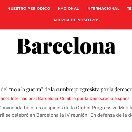
NUESTRO PERIODICO
NACIONAL
INTERNACIONAL
TE
ACERCA DE NOSOTROS
Barcelona
 del “no a la guerra” de la cumbre progresista por la democ
pañol
,
Internacional
Barcelona
,
Cumbre por la Democracia
,
España
Convocada bajo los auspicios de la Global Progressive Mobilisa
bril se celebró en Barcelona la IV reunión “En defensa de la 