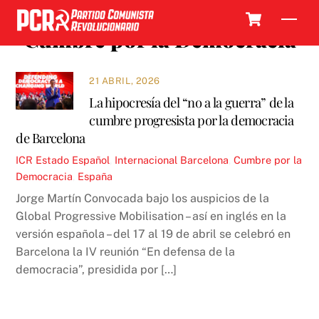
Skip
Cart
Men
to
Cumbre por la Democracia
content
21 ABRIL, 2026
La hipocresía del “no a la guerra” de la
cumbre progresista por la democracia
de Barcelona
ICR
Estado Español
,
Internacional
Barcelona
,
Cumbre por la
Democracia
,
España
Jorge Martín Convocada bajo los auspicios de la
Global Progressive Mobilisation – así en inglés en la
versión española – del 17 al 19 de abril se celebró en
Barcelona la IV reunión “En defensa de la
democracia”, presidida por […]