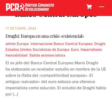
Skip
Cart
Men
to
Banco Central Europeo
content
17 OCTUBRE, 2024
Draghi: Europa en una crisis «existencial»
admin
Europa
,
Internacional
Banco Central Europeo
,
Draghi
,
Estados Unidos Socialistas de Europa
,
Euro
,
Imperialismo
,
Inestabilidad
,
Salida existencialista
El ex jefe del Banco Central Europeo Mario Draghi
ha elaborado un revelador estudio en nombre de la UE
sobre la (falta de) «competitividad europea». El
antiguo «salvador» del euro esboza una ofensiva
imperialista como solución. El estudio de Draghi habla
por […]