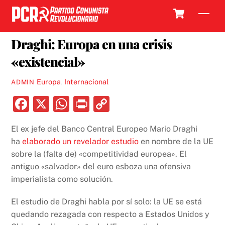
Skip
Cart
Men
to
17 OCTUBRE, 2024
content
Draghi: Europa en una crisis
«existencial»
Europa
,
Internacional
ADMIN
F
X
W
P
C
a
h
ri
o
El ex jefe del Banco Central Europeo Mario Draghi
c
at
nt
p
ha
elaborado un revelador estudio
en nombre de la UE
e
s
y
sobre la (falta de) «competitividad europea». El
b
A
Li
antiguo «salvador» del euro esboza una ofensiva
imperialista como solución.
o
p
n
o
p
k
El estudio de Draghi habla por sí solo: la UE se está
k
quedando rezagada con respecto a Estados Unidos y