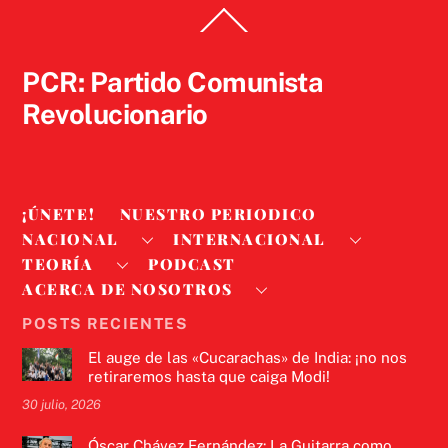
Back
To
Top
PCR: Partido Comunista
Revolucionario
¡ÚNETE!
NUESTRO PERIODICO
NACIONAL
INTERNACIONAL
TEORÍA
PODCAST
ACERCA DE NOSOTROS
POSTS RECIENTES
El auge de las «Cucarachas» de India: ¡no nos
retiraremos hasta que caiga Modi!
30 julio, 2026
Óscar Chávez Fernández: La Guitarra como