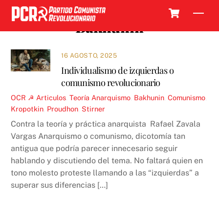
Skip
Cart
Men
to
Bakhunin
content
16 AGOSTO, 2025
Individualismo de izquierdas o
comunismo revolucionario
OCR ☭
Articulos
,
Teoría
Anarquismo
,
Bakhunin
,
Comunismo
,
Kropotkin
,
Proudhon
,
Stirner
Contra la teoría y práctica anarquista Rafael Zavala
Vargas Anarquismo o comunismo, dicotomía tan
antigua que podría parecer innecesario seguir
hablando y discutiendo del tema. No faltará quien en
tono molesto proteste llamando a las “izquierdas” a
superar sus diferencias […]