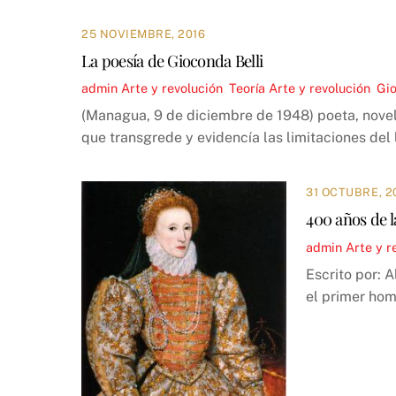
25 NOVIEMBRE, 2016
La poesía de Gioconda Belli
admin
Arte y revolución
,
Teoría
Arte y revolución
,
Gio
(Managua, 9 de diciembre de 1948) poeta, novelis
que transgrede y evidencía las limitaciones del
31 OCTUBRE, 2
400 años de l
admin
Arte y r
Escrito por: 
el primer hom