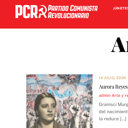
Skip
¡ÚNETE!
to
content
A
14 JULIO, 2026
Aurora Reyes:
admin
Arte y r
Gramsci Murga
del nacimient
la reduce […]