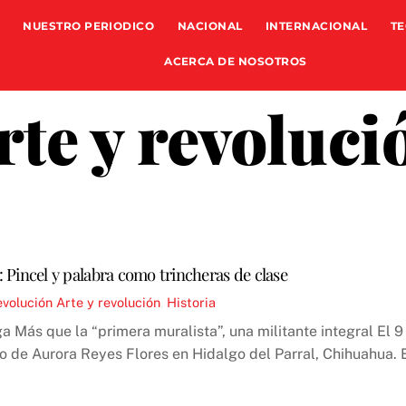
NUESTRO PERIODICO
NACIONAL
INTERNACIONAL
TE
ACERCA DE NOSOTROS
rte y revoluci
 Pincel y palabra como trincheras de clase
evolución
Arte y revolución
,
Historia
 Más que la “primera muralista”, una militante integral El 
o de Aurora Reyes Flores en Hidalgo del Parral, Chihuahua. E