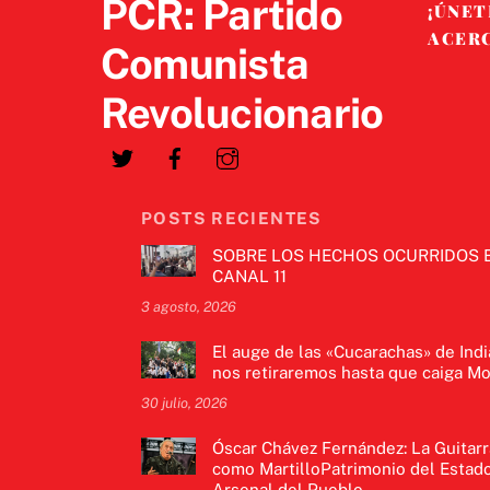
PCR: Partido
¡ÚNET
ACER
Comunista
Revolucionario
POSTS RECIENTES
SOBRE LOS HECHOS OCURRIDOS 
CANAL 11
3 agosto, 2026
El auge de las «Cucarachas» de Indi
nos retiraremos hasta que caiga Mo
30 julio, 2026
Óscar Chávez Fernández: La Guitarr
como MartilloPatrimonio del Estado
Arsenal del Pueblo