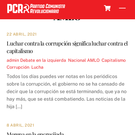
Skip
Cart
Men
to
AMLO
content
22 ABRIL, 2021
Luchar contra la corrupción significa luchar contra el
capitalismo
admin
Debate en la izquierda
,
Nacional
AMLO
,
Capitalismo
,
Corrupción
,
Lucha
Todos los días puedes ver notas en los periódicos
sobre la corrupción, el gobierno no se ha cansado de
decir que la corrupción se está terminando, que ya no
hay más, que se está combatiendo. Las noticias de la
hija […]
8 ABRIL, 2021
Morena en la encrucijada