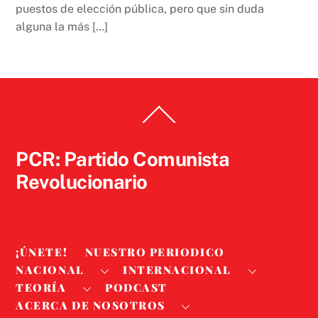
puestos de elección pública, pero que sin duda
alguna la más […]
Back
To
Top
PCR: Partido Comunista
Revolucionario
¡ÚNETE!
NUESTRO PERIODICO
NACIONAL
INTERNACIONAL
TEORÍA
PODCAST
ACERCA DE NOSOTROS