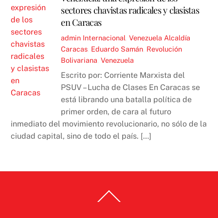
sectores chavistas radicales y clasistas
en Caracas
admin
Internacional
,
Venezuela
Alcaldía
Caracas
,
Eduardo Samán
,
Revolución
Bolivariana
,
Venezuela
Escrito por: Corriente Marxista del
PSUV – Lucha de Clases En Caracas se
está librando una batalla política de
primer orden, de cara al futuro
inmediato del movimiento revolucionario, no sólo de la
ciudad capital, sino de todo el país. […]
Back
To
Top