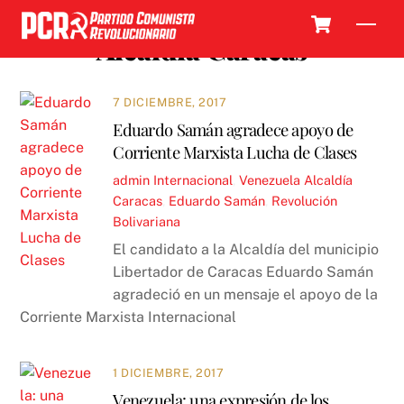
Skip
Cart
Men
to
Alcaldía Caracas
content
7 DICIEMBRE, 2017
Eduardo Samán agradece apoyo de
Corriente Marxista Lucha de Clases
admin
Internacional
,
Venezuela
Alcaldía
Caracas
,
Eduardo Samán
,
Revolución
Bolivariana
El candidato a la Alcaldía del municipio
Libertador de Caracas Eduardo Samán
agradeció en un mensaje el apoyo de la
Corriente Marxista Internacional
1 DICIEMBRE, 2017
Venezuela: una expresión de los