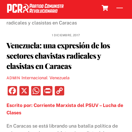
Skip
Cart
Men
to
content
1 DICIEMBRE, 2017
Venezuela: una expresión de los
sectores chavistas radicales y
clasistas en Caracas
Internacional
,
Venezuela
ADMIN
F
X
W
P
C
a
h
ri
o
Escrito por: Corriente Marxista del PSUV – Lucha de
c
at
nt
p
Clases
e
s
y
b
A
Li
En Caracas se está librando una batalla política de