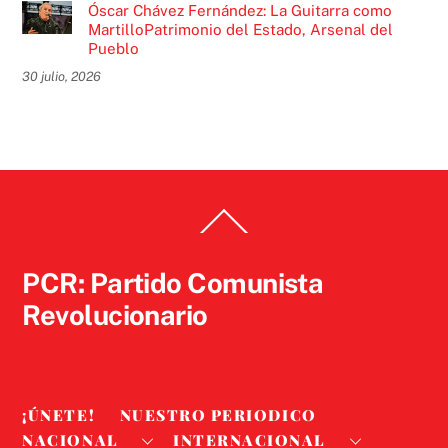
Óscar Chávez Fernández: La Guitarra como
MartilloPatrimonio del Estado, Arsenal del
Pueblo
30 julio, 2026
Back
To
Top
PCR: Partido Comunista
Revolucionario
¡ÚNETE!
NUESTRO PERIODICO
NACIONAL
INTERNACIONAL