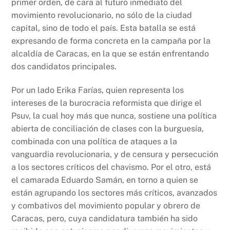
primer orden, de cara al futuro inmediato del
o
p
n
movimiento revolucionario, no sólo de la ciudad
o
p
k
capital, sino de todo el país. Esta batalla se está
k
expresando de forma concreta en la campaña por la
alcaldía de Caracas, en la que se están enfrentando
dos candidatos principales.
Por un lado Erika Farías, quien representa los
intereses de la burocracia reformista que dirige el
Psuv, la cual hoy más que nunca, sostiene una política
abierta de conciliación de clases con la burguesía,
combinada con una política de ataques a la
vanguardia revolucionaria, y de censura y persecución
a los sectores críticos del chavismo. Por el otro, está
el camarada Eduardo Samán, en torno a quien se
están agrupando los sectores más críticos, avanzados
y combativos del movimiento popular y obrero de
Caracas, pero, cuya candidatura también ha sido