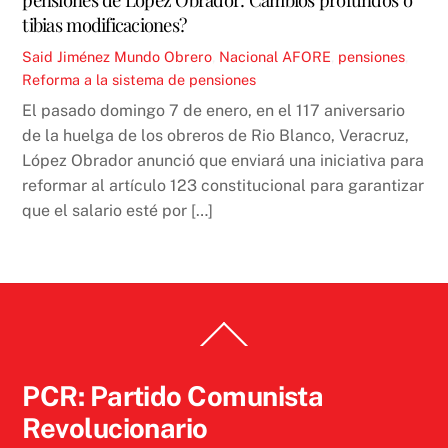
tibias modificaciones?
Said Jiménez
Mundo Obrero
,
Nacional
AFORE
,
pensiones
,
Reforma a la sistema de pensiones
El pasado domingo 7 de enero, en el 117 aniversario
de la huelga de los obreros de Rio Blanco, Veracruz,
López Obrador anunció que enviará una iniciativa para
reformar al artículo 123 constitucional para garantizar
que el salario esté por […]
Back
To
Top
PCR: Partido Comunista
Revolucionario