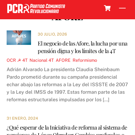
Skip
Cart
Men
to
AFORE
content
30 JULIO, 2026
El negocio de las Afore, la lucha por una
pensión digna y los límites de la 4T
OCR ☭
4T
,
Nacional
4T
,
AFORE
,
Reformismo
Adrián Alvarado La presidenta Claudia Sheinbaum
Pardo prometió durante su campaña presidencial
echar abajo las reformas a la Ley del ISSSTE de 2007
y la Ley del IMSS de 1997. Estas forman parte de las
reformas estructurales impulsadas por los […]
31 ENERO, 2024
¿Qué esperar de la Iniciativa de reforma al sistema de
pensiones de López Obrador: Cambios profundos o