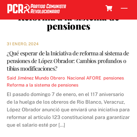
Skip
Cart
Men
to
Reforma a la sistema de
content
pensiones
31 ENERO, 2024
¿Qué esperar de la Iniciativa de reforma al sistema de
pensiones de López Obrador: Cambios profundos o
tibias modificaciones?
Said Jiménez
Mundo Obrero
,
Nacional
AFORE
,
pensiones
,
Reforma a la sistema de pensiones
El pasado domingo 7 de enero, en el 117 aniversario
de la huelga de los obreros de Rio Blanco, Veracruz,
López Obrador anunció que enviará una iniciativa para
reformar al artículo 123 constitucional para garantizar
que el salario esté por […]