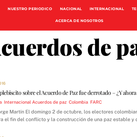
NUESTRO PERIODICO
NACIONAL
INTERNACIONAL
TE
ACERCA DE NOSOTROS
cuerdos de p
016
plebiscito sobre el Acuerdo de Paz fue derrotado – ¿Y ahora
a
,
Internacional
Acuerdos de paz
,
Colombia
,
FARC
Jorge Martín El domingo 2 de octubre, los electores colombia
a el fin del conflicto y la construcción de una paz estable y 