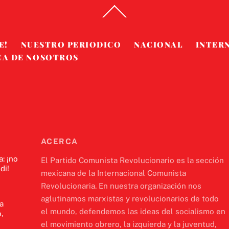
Back
To
Top
E!
NUESTRO PERIODICO
NACIONAL
INTER
CA DE NOSOTROS
ACERCA
a: ¡no
El Partido Comunista Revolucionario es la sección
di!
mexicana de la Internacional Comunista
Revolucionaria. En nuestra organización nos
aglutinamos marxistas y revolucionarios de todo
a
el mundo, defendemos las ideas del socialismo en
,
el movimiento obrero, la izquierda y la juventud,