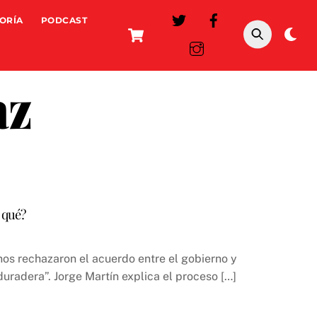
ORÍA
PODCAST
Cart
Da
mo
az
 qué?
nos rechazaron el acuerdo entre el gobierno y
duradera”. Jorge Martín explica el proceso […]