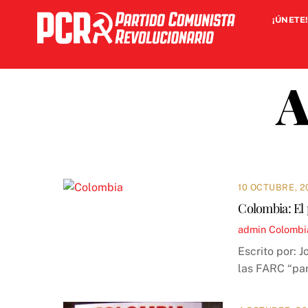
Skip
¡ÚNETE!
to
content
A
10 OCTUBRE, 2
Colombia: El 
admin
Colombi
Escrito por: 
las FARC “par