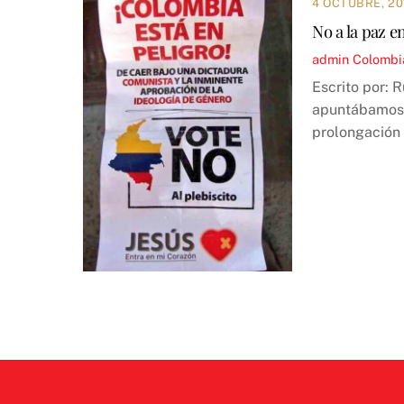
4 OCTUBRE, 20
No a la paz e
admin
Colombi
Escrito por: 
apuntábamos: 
prolongación 