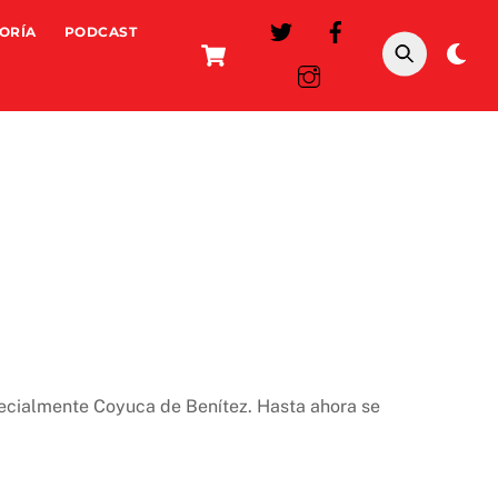
ORÍA
PODCAST
Cart
Da
mo
pecialmente Coyuca de Benítez. Hasta ahora se