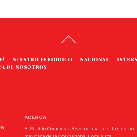
Back
To
Top
E!
NUESTRO PERIODICO
NACIONAL
INTER
CA DE NOSOTROS
ACERCA
EN
El Partido Comunista Revolucionario es la sección
mexicana de la Internacional Comunista