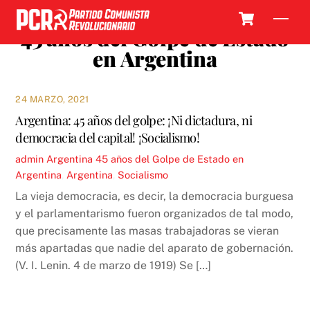
Skip
Cart
Men
to
45 años del Golpe de Estado
content
en Argentina
24 MARZO, 2021
Argentina: 45 años del golpe: ¡Ni dictadura, ni
democracia del capital! ¡Socialismo!
admin
Argentina
45 años del Golpe de Estado en
Argentina
,
Argentina
,
Socialismo
La vieja democracia, es decir, la democracia burguesa
y el parlamentarismo fueron organizados de tal modo,
que precisamente las masas trabajadoras se vieran
más apartadas que nadie del aparato de gobernación.
(V. I. Lenin. 4 de marzo de 1919) Se […]