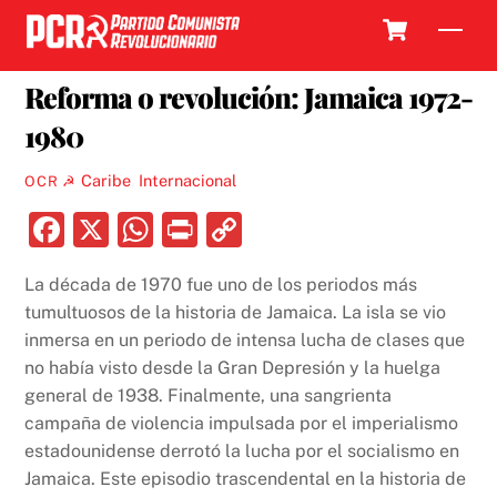
Skip
Cart
Men
to
14 DICIEMBRE, 2023
content
Reforma o revolución: Jamaica 1972-
1980
Caribe
,
Internacional
OCR ☭
F
X
W
P
C
a
h
ri
o
La década de 1970 fue uno de los periodos más
c
at
nt
p
tumultuosos de la historia de Jamaica. La isla se vio
e
s
y
inmersa en un periodo de intensa lucha de clases que
b
A
Li
no había visto desde la Gran Depresión y la huelga
general de 1938. Finalmente, una sangrienta
o
p
n
campaña de violencia impulsada por el imperialismo
o
p
k
estadounidense derrotó la lucha por el socialismo en
k
Jamaica. Este episodio trascendental en la historia de