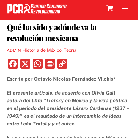
Skip
Cart
Men
to
21 AGOSTO, 2017
content
Qué ha sido y adónde va la
revolución mexicana
Historia de México
,
Teoría
ADMIN
F
X
W
P
C
a
h
ri
o
Escrito por Octavio Nicolás Fernández Vilchis*
c
at
nt
p
e
s
y
El presente artículo, de acuerdo con Olivia Gall
b
A
Li
autora del libro “Trotsky en México y la vida política
en el periodo del presidente Lázaro Cárdenas (1937 –
o
p
n
1949)”, es el resultado de un intercambio de ideas
o
p
k
entre León Trotsky y el autor.
k
Nunca como hoy y en ningún lado como en México la