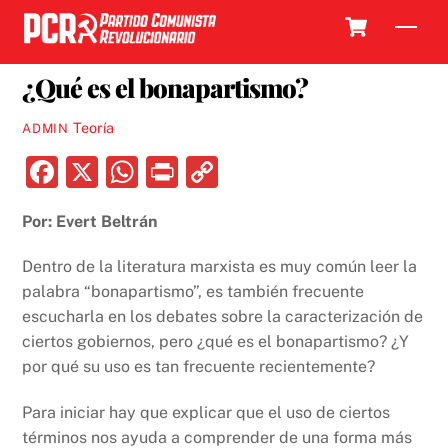
Skip
Cart
Men
to
15 MAYO, 2019
content
¿Qué es el bonapartismo?
Teoría
ADMIN
F
X
W
P
C
a
h
ri
o
Por: Evert Beltrán
c
at
nt
p
e
s
y
Dentro de la literatura marxista es muy común leer la
b
A
Li
palabra “bonapartismo”, es también frecuente
escucharla en los debates sobre la caracterización de
o
p
n
ciertos gobiernos, pero ¿qué es el bonapartismo? ¿Y
o
p
k
por qué su uso es tan frecuente recientemente?
k
Para iniciar hay que explicar que el uso de ciertos
términos nos ayuda a comprender de una forma más