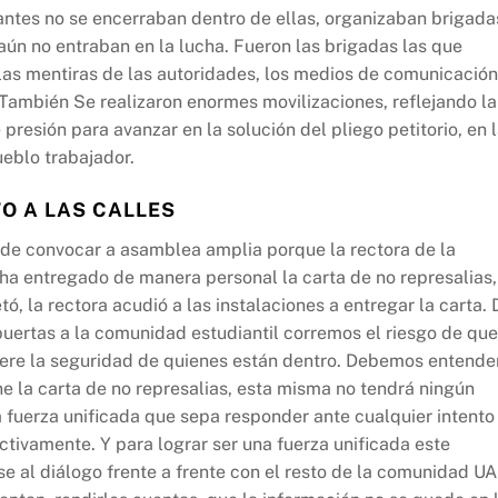
iantes no se encerraban dentro de ellas, organizaban brigada
aún no entraban en la lucha. Fueron las brigadas las que
 las mentiras de las autoridades, los medios de comunicación
. También Se realizaron enormes movilizaciones, reflejando la
presión para avanzar en la solución del pliego petitorio, en 
ueblo trabajador.
O A LAS CALLES
e convocar a asamblea amplia porque la rectora de la
ha entregado de manera personal la carta de no represalias,
ó, la rectora acudió a las instalaciones a entregar la carta. 
puertas a la comunidad estudiantil corremos el riesgo de que
ulnere la seguridad de quienes están dentro. Debemos entende
ene la carta de no represalias, esta misma no tendrá ningún
a fuerza unificada que sepa responder ante cualquier intento
tivamente. Y para lograr ser una fuerza unificada este
rse al diálogo frente a frente con el resto de la comunidad U