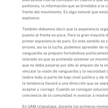
b
A
Li
petitorios, la información que se brindaba a la 
o
p
n
frente del movimiento. Es algo natural que esta
o
p
k
explosiva.
k
También debemos decir que la experiencia organi
puesto al frente es poca. Para la gran mayoría 
primer experiencia de paro. En este sentido es 
errores, así es la lucha, podemos aprender de n
vanguardia se prepare formándose políticamente
tolerado es que se pretenda sostener un movimie
que no debe pasarse por alto al amparo de la ine
vincular la visión de vanguardia y la necesidad d
(sobre todo si parte de bajo nivel político y de 
la tendencia llevará a una dirección que se sepa
aceptar y corregir. Cuando se consigan solucione
conciencia de la comunidad ni avanzar a resolve
En UAM Iztapalapa, durante los primeros momen