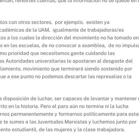
entan, rendirles cuentas, que la información no se quede en 
los con otros sectores, por ejemplo, existen ya
académicas de la UAM, igualmente de trabajadoras/es
os a los cuales la dirección del movimiento no ha tomado en
os en las escuelas, de no convocar a asamblea, de no impuls
mo prioridad que necesitamos gente cuidando las
las Autoridades universitarias le apostaran al desgaste del
slamiento, movimiento que terminará siendo sostenido por
ue a ese punto no podemos descartar las represalias o la
disposición de luchar, ser capaces de levantar y mantener 
o en la historia. Pero el paro aún no termina ni la lucha
zarnos permanentemente y formarnos políticamente para esta
ue te sumes a las Juventudes Marxistas y luchemos junto por
ento estudiantil, de las mujeres y la clase trabajadora.