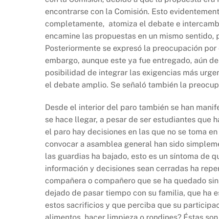
encontrarse con la Comisión. Esto evidentemen
completamente, atomiza el debate e intercambio
encamine las propuestas en un mismo sentido, p
Posteriormente se expresó la preocupación por c
embargo, aunque este ya fue entregado, aún deb
posibilidad de integrar las exigencias más urge
el debate amplio. Se señaló también la preocup
Desde el interior del paro también se han mani
se hace llegar, a pesar de ser estudiantes que 
el paro hay decisiones en las que no se toma en
convocar a asamblea general han sido simpleme
las guardias ha bajado, esto es un síntoma de q
información y decisiones sean cerradas ha reper
compañera o compañero que se ha quedado sin tr
dejado de pasar tiempo con su familia, que ha 
estos sacrificios y que perciba que su participa
alimentos, hacer limpieza o rondines? Éstas son