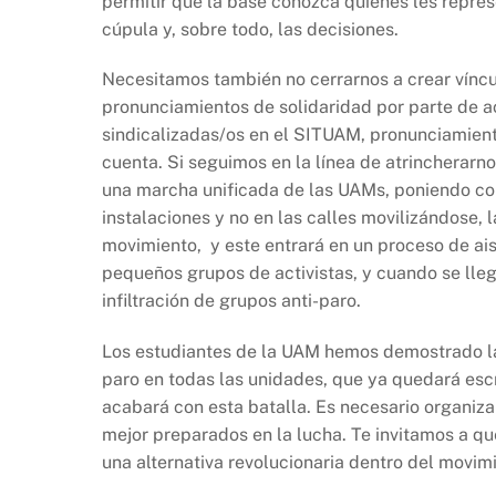
permitir que la base conozca quienes les repres
cúpula y, sobre todo, las decisiones.
Necesitamos también no cerrarnos a crear víncu
pronunciamientos de solidaridad por parte de 
sindicalizadas/os en el SITUAM, pronunciamient
cuenta. Si seguimos en la línea de atrincherarn
una marcha unificada de las UAMs, poniendo co
instalaciones y no en las calles movilizándose, 
movimiento, y este entrará en un proceso de ai
pequeños grupos de activistas, y cuando se lleg
infiltración de grupos anti-paro.
Los estudiantes de la UAM hemos demostrado la 
paro en todas las unidades, que ya quedará escrit
acabará con esta batalla. Es necesario organi
mejor preparados en la lucha. Te invitamos a q
una alternativa revolucionaria dentro del movimi