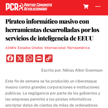
Skip
Cart
Men
to
18 MAYO, 2017
content
Pirateo informático masivo con
herramientas desarrolladas por los
servicios de inteligencia de EEUU
Estados Unidos
,
Internacional
,
Norteamérica
ADMIN
F
X
W
P
C
a
h
ri
o
Escrito por: Niklas Albin Svennson
c
at
nt
p
e
s
y
Este fin de semana se ha producido un ciberataque
b
A
Li
masivo contra grandes corporaciones e instituciones
públicas. La negligencia por parte de los gobiernos y
o
p
n
las empresas permitió a los piratas informáticos
o
p
k
encriptar datos de cientos de miles de ordenadores