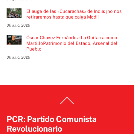
El auge de las «Cucarachas» de India: ¡no nos
retiraremos hasta que caiga Modi!
30 julio, 2026
Óscar Chávez Fernández: La Guitarra como
MartilloPatrimonio del Estado, Arsenal del
Pueblo
30 julio, 2026
Back
To
Top
PCR: Partido Comunista
Revolucionario