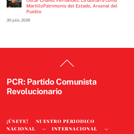
Óscar Chávez Fernández: La Guitarra como
MartilloPatrimonio del Estado, Arsenal del
Pueblo
30 julio, 2026
Back
To
Top
PCR: Partido Comunista
Revolucionario
¡ÚNETE!
NUESTRO PERIODICO
NACIONAL
INTERNACIONAL