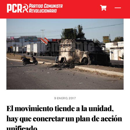
Skip
Cart
Men
to
content
9 ENERO, 2017
El movimiento tiende a la unidad,
hay que concretar un plan de acción
unificado