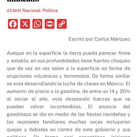
Nacional
,
Política
ADMIN
F
X
W
P
C
a
h
ri
o
Escrito por Carlos Márquez
c
at
nt
p
e
s
y
Aunque en la superficie la tierra pueda parecer firme
b
A
Li
y estable, en sus profundidades tiene fuertes choques
que de vez en vez salen a la superficie en forma de
o
p
n
erupciones volcánicas y terremotos. De forma similar
o
p
k
se está desarrollando la lucha de clases en México. El
k
aumento de precio a la gasolina, de entre un 14 y 20%
al iniciar el año, está desatando fuerzas que se
pueden volver incontenibles. El anuncio del
gasolinazo se dio en medio de las fiestas navideñas y
las reuniones familiares muchas veces incluyeron
quejas y debates en contra de este gobierno y sus