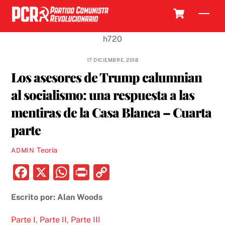
Skip
Cart
Men
to
content
17 DICIEMBRE, 2018
Los asesores de Trump calumnian
al socialismo: una respuesta a las
mentiras de la Casa Blanca – Cuarta
parte
Teoría
ADMIN
F
X
W
P
C
a
h
ri
o
Escrito por: Alan Woods
c
at
nt
p
e
s
y
Parte I
,
Parte II
,
Parte III