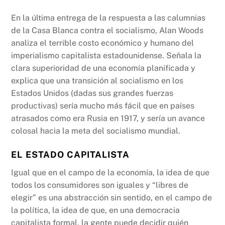
b
A
Li
En la última entrega de la respuesta a las calumnias
o
p
n
de la Casa Blanca contra el socialismo, Alan Woods
o
p
k
analiza el terrible costo económico y humano del
k
imperialismo capitalista estadounidense. Señala la
clara superioridad de una economía planificada y
explica que una transición al socialismo en los
Estados Unidos (dadas sus grandes fuerzas
productivas) sería mucho más fácil que en países
atrasados ​​como era Rusia en 1917, y sería un avance
colosal hacia la meta del socialismo mundial.
EL ESTADO CAPITALISTA
Igual que en el campo de la economía, la idea de que
todos los consumidores son iguales y “libres de
elegir” es una abstracción sin sentido, en el campo de
la política, la idea de que, en una democracia
capitalista formal, la gente puede decidir quién