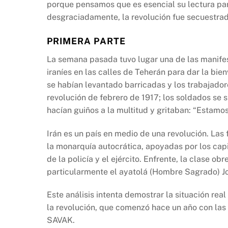
porque pensamos que es esencial su lectura pa
o
p
n
desgraciadamente, la revolución fue secuestrad
o
p
k
k
PRIMERA PARTE
La semana pasada tuvo lugar una de las manifes
iraníes en las calles de Teherán para dar la bien
se habían levantado barricadas y los trabajador
revolución de febrero de 1917; los soldados se s
hacían guiños a la multitud y gritaban: “Estamos
Irán es un país en medio de una revolución. Las 
la monarquía autocrática, apoyadas por los capi
de la policía y el ejército. Enfrente, la clase o
particularmente el ayatolá (Hombre Sagrado) Jom
Este análisis intenta demostrar la situación rea
la revolución, que comenzó hace un año con las 
SAVAK.