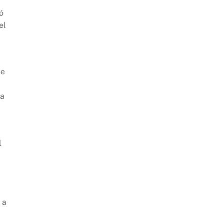
ó
el
ue
za
l
 a