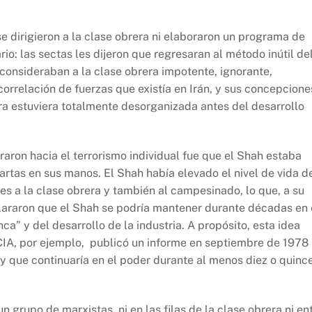
se dirigieron a la clase obrera ni elaboraron un programa de
rio: las sectas les dijeron que regresaran al método inútil de
 consideraban a la clase obrera impotente, ignorante,
orrelación de fuerzas que existía en Irán, y sus concepcione
ra estuviera totalmente desorganizada antes del desarrollo
raron hacia el terrorismo individual fue que el Shah estaba
 cartas en sus manos. El Shah había elevado el nivel de vida d
s a la clase obrera y también al campesinado, lo que, a su
eclararon que el Shah se podría mantener durante décadas en 
a” y del desarrollo de la industria. A propósito, esta idea
 CIA, por ejemplo, publicó un informe en septiembre de 1978
¡y que continuaría en el poder durante al menos diez o quinc
n grupo de marxistas, ni en las filas de la clase obrera ni en