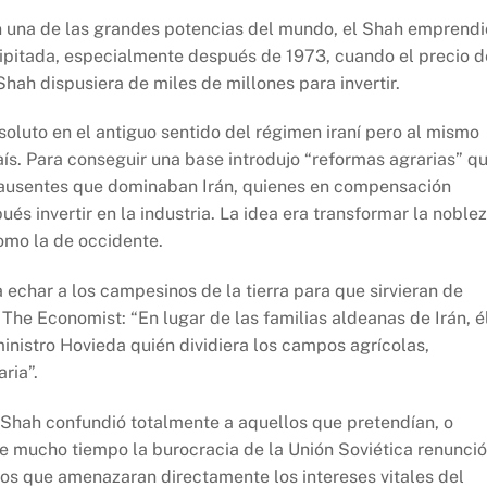
en una de las grandes potencias del mundo, el Shah emprendi
ecipitada, especialmente después de 1973, cuando el precio d
Shah dispusiera de miles de millones para invertir.
oluto en el antiguo sentido del régimen iraní pero al mismo
ís. Para conseguir una base introdujo “reformas agrarias” q
es ausentes que dominaban Irán, quienes en compensación
s invertir en la industria. La idea era transformar la noble
omo la de occidente.
 echar a los campesinos de la tierra para que sirvieran de
he Economist: “En lugar de las familias aldeanas de Irán, é
ministro Hovieda quién dividiera los campos agrícolas,
ria”.
 Shah confundió totalmente a aquellos que pretendían, o
ace mucho tiempo la burocracia de la Unión Soviética renunció
ios que amenazaran directamente los intereses vitales del