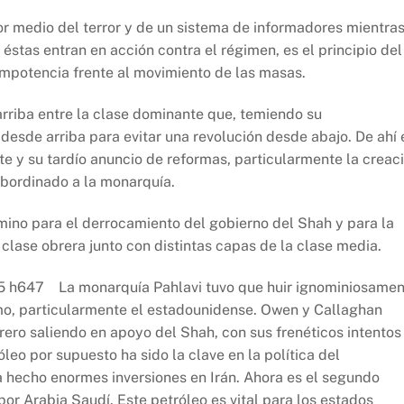
or medio del terror y de un sistema de informadores mientra
stas entran en acción contra el régimen, es el principio del
impotencia frente al movimiento de las masas.
arriba entre la clase dominante que, temiendo su
desde arriba para evitar una revolución desde abajo. De ahí 
e y su tardío anuncio de reformas, particularmente la creac
ubordinado a la monarquía.
mino para el derrocamiento del gobierno del Shah y para la
a clase obrera junto con distintas capas de la clase media.
La monarquía Pahlavi tuvo que huir ignominiosame
ismo, particularmente el estadounidense. Owen y Callaghan
ro saliendo en apoyo del Shah, con sus frenéticos intentos
eo por supuesto ha sido la clave en la política del
a hecho enormes inversiones en Irán. Ahora es el segundo
or Arabia Saudí. Este petróleo es vital para los estados