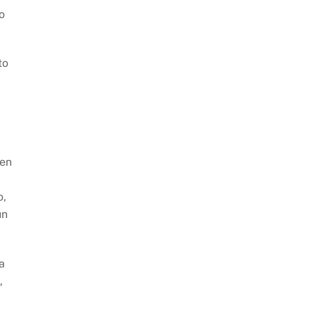
o
to
 en
o,
un
a
,