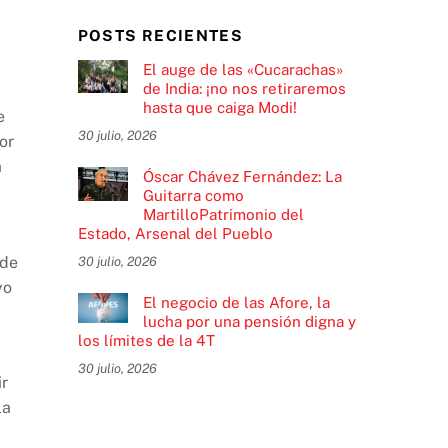
POSTS RECIENTES
El auge de las «Cucarachas»
de India: ¡no nos retiraremos
hasta que caiga Modi!
e
30 julio, 2026
or
a
Óscar Chávez Fernández: La
Guitarra como
MartilloPatrimonio del
Estado, Arsenal del Pueblo
 de
30 julio, 2026
yo
El negocio de las Afore, la
lucha por una pensión digna y
los límites de la 4T
30 julio, 2026
ir
la