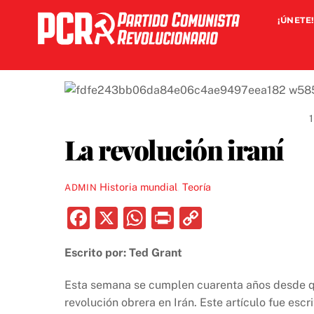
Skip
¡ÚNETE!
to
content
La revolución iraní
Historia mundial
,
Teoría
ADMIN
F
X
W
P
C
a
h
ri
o
Escrito por: Ted Grant
c
at
nt
p
e
s
y
Esta semana se cumplen cuarenta años desde q
b
A
Li
revolución obrera en Irán. Este artículo fue es