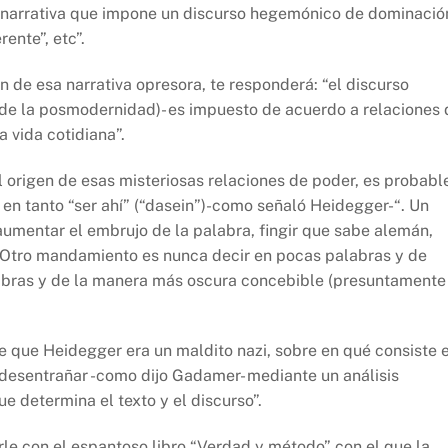
una narrativa que impone un discurso hegemónico de dominació
erente”, etc”.
en de esa narrativa opresora, te responderá: “el discurso
de la posmodernidad)- es impuesto de acuerdo a relaciones 
 vida cotidiana”.
l origen de esas misteriosas relaciones de poder, es probabl
en tanto “ser ahí” (“dasein”)-como señaló Heidegger-“. Un
mentar el embrujo de la palabra, fingir que sabe alemán,
. Otro mandamiento es nunca decir en pocas palabras y de
labras y de la manera más oscura concebible (presuntamente
rle que Heidegger era un maldito nazi, sobre en qué consiste 
e desentrañar -como dijo Gadamer- mediante un análisis
ue determina el texto y el discurso”.
irle con el espantoso libro “Verdad y método” con el que la