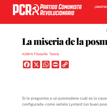
Skip
¡ÚNETE!
to
content
La miseria de la pos
Filosofía
,
Teoría
ADMIN
F
X
W
P
C
a
h
ri
o
c
at
nt
p
e
s
y
b
A
Li
Si le preguntas a un posmodeno cuál es la causa
o
p
n
configurada -como señala Lyotard (un buen pos