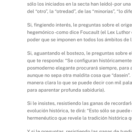
o
p
k
sólo los iniciados en la secta han leído)- por 
k
del “otro”, la “otredad”, de las “minorías”, “lo dif
Si, fingiendo interés, le preguntas sobre el orig
hegemónico -como dice Foucault (el Lex Luthor 
poder que se imponen en todos los ámbitos de la
Si, aguantando el bostezo, le preguntas sobre e
que te responda: “Se configuran históricamente 
posmoderno elegante procurará siempre, para au
aunque no sepa otra maldita cosa que “dasein”
manera clara lo que se puede decir con mil pa
para aparentar profunda sabiduría).
Si le insistes, resistiendo las ganas de recorda
evolución histórica, te dirá: “Esto sólo se pued
hermenéutico que revele la tradición histórica q
Y si le preguntas, resistiendo las ganas de tund