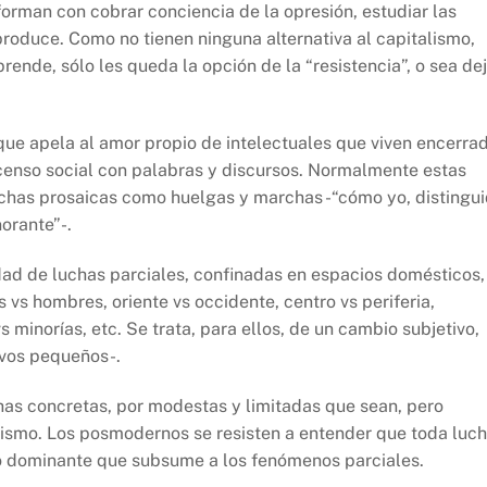
forman con cobrar conciencia de la opresión, estudiar las
roduce. Como no tienen ninguna alternativa al capitalismo,
ende, sólo les queda la opción de la “resistencia”, o sea de
que apela al amor propio de intelectuales que viven encerra
censo social con palabras y discursos. Normalmente estas
uchas prosaicas como huelgas y marchas -“cómo yo, distingu
orante”-.
nidad de luchas parciales, confinadas en espacios domésticos,
 vs hombres, oriente vs occidente, centro vs periferia,
s minorías, etc. Se trata, para ellos, de un cambio subjetivo,
ivos pequeños-.
has concretas, por modestas y limitadas que sean, pero
alismo. Los posmodernos se resisten a entender que toda luc
co dominante que subsume a los fenómenos parciales.