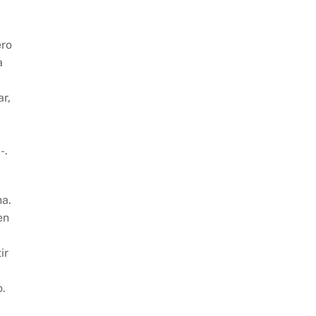
ero
a
ar,
-.
ha.
en
ir
o.