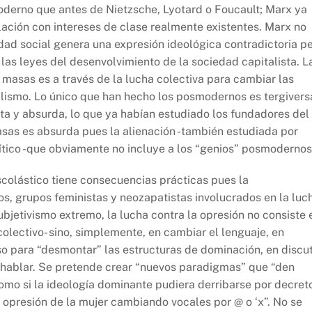
moderno que antes de Nietzsche, Lyotard o Foucault; Marx ya
lación con intereses de clase realmente existentes. Marx no
dad social genera una expresión ideológica contradictoria p
las leyes del desenvolvimiento de la sociedad capitalista. L
 masas es a través de la lucha colectiva para cambiar las
talismo. Lo único que han hecho los posmodernos es tergivers
vista y absurda, lo que ya habían estudiado los fundadores del
asas es absurda pues la alienación -también estudiada por
tico -que obviamente no incluye a los “genios” posmodernos
colástico tiene consecuencias prácticas pues la
s, grupos feministas y neozapatistas involucrados en la luc
bjetivismo extremo, la lucha contra la opresión no consiste 
colectivo- sino, simplemente, en cambiar el lenguaje, en
so para “desmontar” las estructuras de dominación, en discut
e hablar. Se pretende crear “nuevos paradigmas” que “den
 como si la ideología dominante pudiera derribarse por decret
 opresión de la mujer cambiando vocales por @ o ‘x”. No se