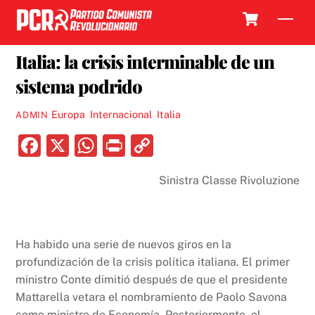
Skip
Cart
Men
to
1 JUNIO, 2018
content
Italia: la crisis interminable de un
sistema podrido
Europa
,
Internacional
,
Italia
ADMIN
F
X
W
P
C
a
h
ri
o
Sinistra Classe Rivoluzione
c
at
nt
p
e
s
y
b
A
Li
Ha habido una serie de nuevos giros en la
o
p
n
profundización de la crisis política italiana. El primer
o
p
k
ministro Conte dimitió después de que el presidente
k
Mattarella vetara el nombramiento de Paolo Savona
como ministro de Economía. Posteriormente, el