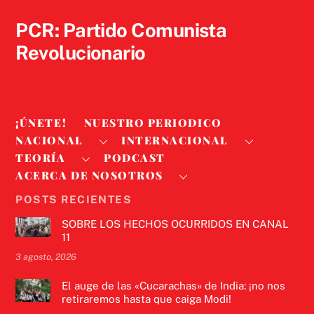
Top
PCR: Partido Comunista
Revolucionario
¡ÚNETE!
NUESTRO PERIODICO
NACIONAL
INTERNACIONAL
TEORÍA
PODCAST
ACERCA DE NOSOTROS
POSTS RECIENTES
SOBRE LOS HECHOS OCURRIDOS EN CANAL
11
3 agosto, 2026
El auge de las «Cucarachas» de India: ¡no nos
retiraremos hasta que caiga Modi!