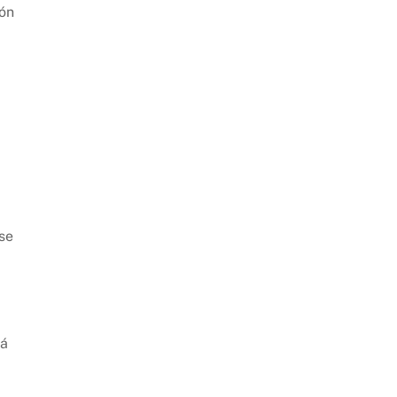
ión
se
tá