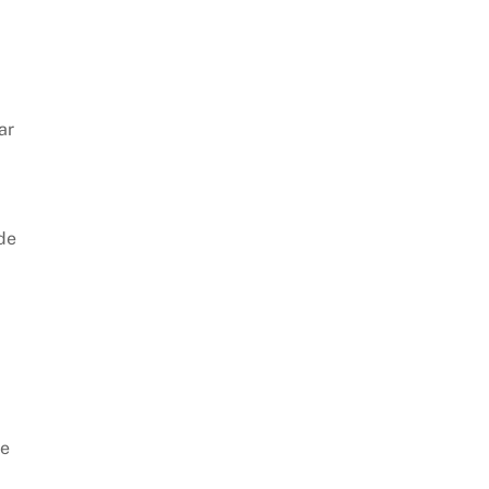
ar
de
de