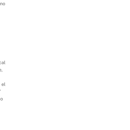
 no
cal
e,
 el
”
do