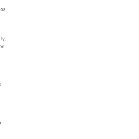
los
ty,
os
a
a