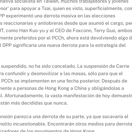
nativa socialista en Taiwán, muchos trabajadores y jóvenes
nor’ para apoyar a Tsai, quien es visto, superficialmente, c
 DPP experimentó una derrota masiva en las elecciones
s reaccionarias y antiobreras desde que asumió el cargo, pe
KMT, como Han Kuo-yu y el CEO de Foxconn, Terry Guo, ambo
ente preferidos por el PCCh, ahora está devolviendo algo 
 DPP significaría una nueva derrota para la estrategia del
o suspendido, no ha sido cancelado. La suspensión de Carrie
a confundir y desmovilizar a las masas, sólo para que el
l PCCh se implementen en una fecha posterior. Después de
amente a personas de Hong Kong a China y obligándolas a
gal. Afortunadamente, la vasta manifestación de hoy demuest
están más decididas que nunca.
sión parezca una derrota de su parte, ya que socavaría el
lito incuestionable. Encontrarán otros medios para derrota
anizadores de los movimientos de Hong Kong.