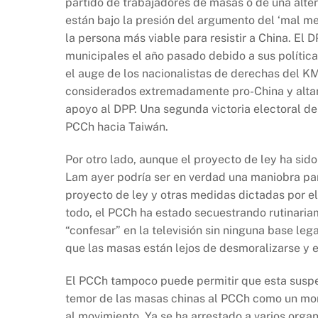
partido de trabajadores de masas o de una alter
están bajo la presión del argumento del ‘mal me
la persona más viable para resistir a China. El
municipales el año pasado debido a sus política
el auge de los nacionalistas de derechas del 
considerados extremadamente pro-China y altam
apoyo al DPP. Una segunda victoria electoral del
PCCh hacia Taiwán.
Por otro lado, aunque el proyecto de ley ha sid
Lam ayer podría ser en verdad una maniobra par
proyecto de ley y otras medidas dictadas por e
todo, el PCCh ha estado secuestrando rutinari
“confesar” en la televisión sin ninguna base le
que las masas están lejos de desmoralizarse y 
El PCCh tampoco puede permitir que esta suspen
temor de las masas chinas al PCCh como un mono
al movimiento. Ya se ha arrestado a varios org