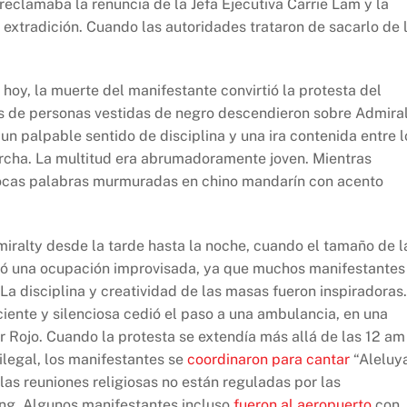
reclamaba la renuncia de la Jefa Ejecutiva Carrie Lam y la
extradición. Cuando las autoridades trataron de sacarlo de 
oy, la muerte del manifestante convirtió la protesta del
s de personas vestidas de negro descendieron sobre Admiral
un palpable sentido de disciplina y una ira contenida entre l
cha. La multitud era abrumadoramente joven. Mientras
pocas palabras murmuradas en chino mandarín con acento
iralty desde la tarde hasta la noche, cuando el tamaño de l
ició una ocupación improvisada, ya que muchos manifestantes
La disciplina y creatividad de las masas fueron inspiradoras.
iente y silenciosa cedió el paso a una ambulancia, en una
 Rojo. Cuando la protesta se extendía más allá de las 12 am
 ilegal, los manifestantes se
coordinaron para cantar
“Aleluy
 las reuniones religiosas no están reguladas por las
ng. Algunos manifestantes incluso
fueron al aeropuerto
con