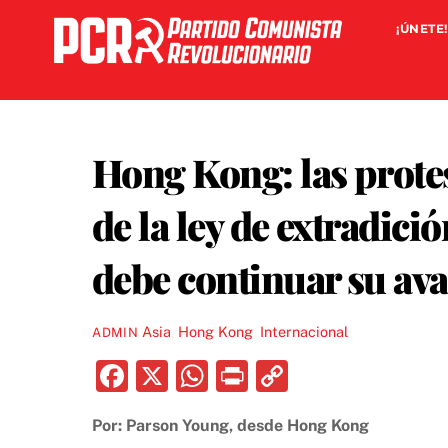
Skip
¡ÚNETE!
to
content
Hong Kong: las prote
de la ley de extradici
debe continuar su av
Asia
,
Hong Kong
,
Internacional
ADMIN
F
X
W
P
C
a
h
ri
o
Por: Parson Young, desde Hong Kong
c
at
nt
p