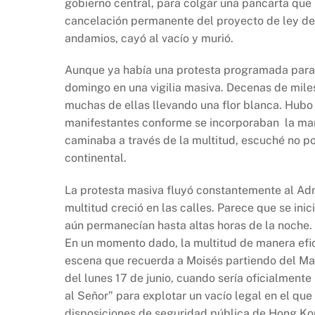
gobierno central, para colgar una pancarta que 
cancelación permanente del proyecto de ley de 
andamios, cayó al vacío y murió.
Aunque ya había una protesta programada para h
domingo en una vigilia masiva. Decenas de mile
muchas de ellas llevando una flor blanca. Hubo 
manifestantes conforme se incorporaban la mar
caminaba a través de la multitud, escuché no 
continental.
La protesta masiva fluyó constantemente al Adm
multitud creció en las calles. Parece que se in
aún permanecían hasta altas horas de la noche. 
En un momento dado, la multitud de manera efic
escena que recuerda a Moisés partiendo del Mar
del lunes 17 de junio, cuando sería oficialmente
al Señor” para explotar un vacío legal en el que
disposiciones de seguridad pública de Hong Ko