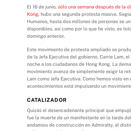
e
s
y
El 16 de junio,
s
ó
lo una semana después de la ú
b
A
Li
Kong
, hubo una segunda protesta masiva. Según
Humanos, hasta dos millones de personas se unie
o
p
n
disponibles, así como por lo que he visto, es to
o
p
k
domingo anterior.
k
Este movimiento de protesta ampliado se produjo
de la Jefa Ejecutiva del gobierno, Carrie Lam, el
noche a los ciudadanos de Hong Kong. La deman
movimiento avanza de simplemente exigir la reti
Lam como Jefa Ejecutiva. Como hemos visto en 
acontecimientos está impulsando un movimiento 
CATALIZADOR
Quizás el desencadenante principal que empujó 
fue la muerte de un manifestante en la tarde del
andamios de construcción en Admiralty, el distr