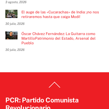
3 agosto, 2026
El auge de las «Cucarachas» de India: ¡no nos
retiraremos hasta que caiga Modi!
30 julio, 2026
Óscar Chávez Fernández: La Guitarra como
MartilloPatrimonio del Estado, Arsenal del
Pueblo
30 julio, 2026
Back
To
Top
PCR: Partido Comunista
Revolucionario