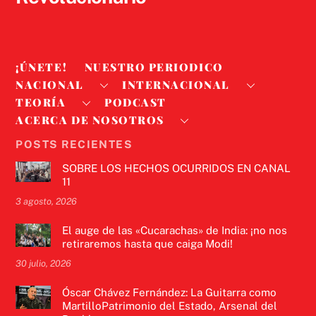
¡ÚNETE!
NUESTRO PERIODICO
NACIONAL
INTERNACIONAL
TEORÍA
PODCAST
ACERCA DE NOSOTROS
POSTS RECIENTES
SOBRE LOS HECHOS OCURRIDOS EN CANAL
11
3 agosto, 2026
El auge de las «Cucarachas» de India: ¡no nos
retiraremos hasta que caiga Modi!
30 julio, 2026
Óscar Chávez Fernández: La Guitarra como
MartilloPatrimonio del Estado, Arsenal del