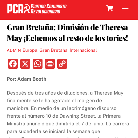
Skip
Cart
Men
to
27 MAYO, 2019
content
Gran Bretaña: Dimisión de Theresa
May ¡Echemos al resto de los tories!
Europa
,
Gran Bretaña
,
Internacional
ADMIN
F
X
W
P
C
a
h
ri
o
Por: Adam Booth
c
at
nt
p
e
s
y
Después de tres años de dilaciones, a Theresa May
b
A
Li
finalmente se le ha agotado el margen de
maniobra. En medio de un lacrimógeno discurso
o
p
n
frente al número 10 de Dawning Street, la Primera
o
p
k
Ministra anunció que dimitiría el 7 de junio. La carrera
k
para sucederla se iniciará la semana que