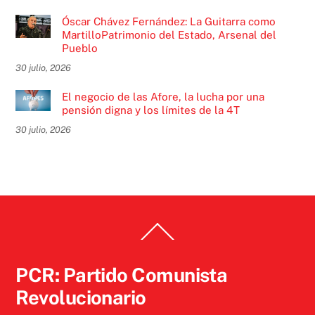
Óscar Chávez Fernández: La Guitarra como
MartilloPatrimonio del Estado, Arsenal del
Pueblo
30 julio, 2026
El negocio de las Afore, la lucha por una
pensión digna y los límites de la 4T
30 julio, 2026
Back
To
Top
PCR: Partido Comunista
Revolucionario