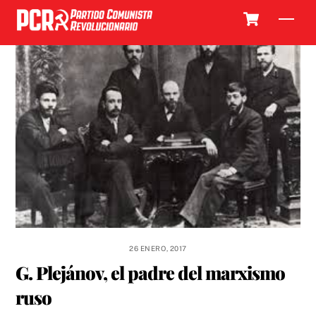
Skip
Cart
Men
to
content
26 ENERO, 2017
G. Plejánov, el padre del marxismo
ruso