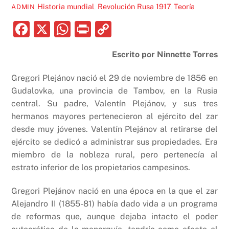
Historia mundial
,
Revolución Rusa 1917
,
Teoría
ADMIN
F
X
W
P
C
a
h
ri
o
Escrito por Ninnette Torres
c
at
nt
p
e
s
y
Gregori Plejánov nació el 29 de noviembre de 1856 en
b
A
Li
Gudalovka, una provincia de Tambov, en la Rusia
central. Su padre, Valentín Plejánov, y sus tres
o
p
n
hermanos mayores pertenecieron al ejército del zar
o
p
k
desde muy jóvenes. Valentín Plejánov al retirarse del
k
ejército se dedicó a administrar sus propiedades. Era
miembro de la nobleza rural, pero pertenecía al
estrato inferior de los propietarios campesinos.
Gregori Plejánov nació en una época en la que el zar
Alejandro II (1855-81) había dado vida a un programa
de reformas que, aunque dejaba intacto el poder