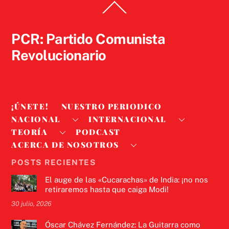
Back
To
Top
PCR: Partido Comunista
Revolucionario
¡ÚNETE!
NUESTRO PERIODICO
NACIONAL
INTERNACIONAL
TEORÍA
PODCAST
ACERCA DE NOSOTROS
POSTS RECIENTES
El auge de las «Cucarachas» de India: ¡no nos
retiraremos hasta que caiga Modi!
30 julio, 2026
Óscar Chávez Fernández: La Guitarra como