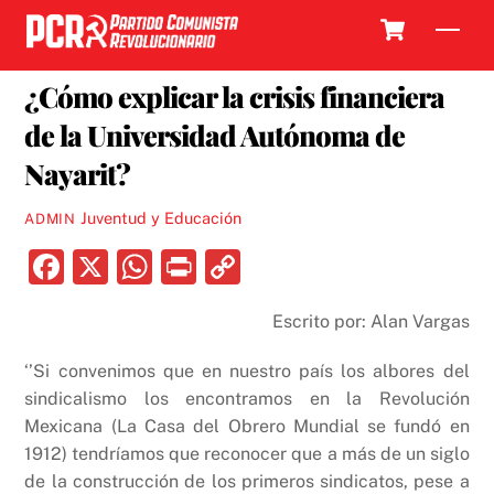
Skip
Cart
Men
to
13 MARZO, 2017
content
¿Cómo explicar la crisis financiera
de la Universidad Autónoma de
Nayarit?
Juventud y Educación
ADMIN
F
X
W
P
C
a
h
ri
o
Escrito por: Alan Vargas
c
at
nt
p
e
s
y
‘’Si convenimos que en nuestro país los albores del
b
A
Li
sindicalismo los encontramos en la Revolución
Mexicana (La Casa del Obrero Mundial se fundó en
o
p
n
1912) tendríamos que reconocer que a más de un siglo
o
p
k
de la construcción de los primeros sindicatos, pese a