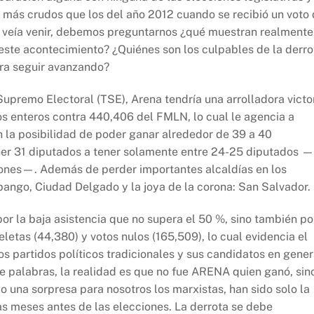
n más crudos que los del año 2012 cuando se recibió un voto
e veía venir, debemos preguntarnos ¿qué muestran realmente
 este acontecimiento? ¿Quiénes son los culpables de la derro
ra seguir avanzando?
Supremo Electoral (TSE), Arena tendría una arrolladora victo
s enteros contra 440,406 del FMLN, lo cual le agencia a
n la posibilidad de poder ganar alrededor de 39 a 40
ner 31 diputados a tener solamente entre 24-25 diputados 
iones—. Además de perder importantes alcaldías en los
ango, Ciudad Delgado y la joya de la corona: San Salvador.
r la baja asistencia que no supera el 50 %, sino también po
etas (44,380) y votos nulos (165,509), lo cual evidencia el
s partidos políticos tradicionales y sus candidatos en gener
 palabras, la realidad es que no fue ARENA quien ganó, sin
o una sorpresa para nosotros los marxistas, han sido solo la
s meses antes de las elecciones. La derrota se debe