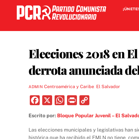
Skip
¡ÚNETE!
to
content
Elecciones 2018 en El
derrota anunciada d
Centroamérica y Caribe
,
El Salvador
ADMIN
F
X
W
P
C
a
h
ri
o
Escrito por:
Bloque Popular Juvenil – El Salvad
c
at
nt
p
e
s
y
Las elecciones municipales y legislativas han si
histórica que ha recibido el FMLN no tiene comp