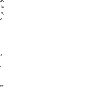
ado
 de
ta,
el
do
o
l
 es