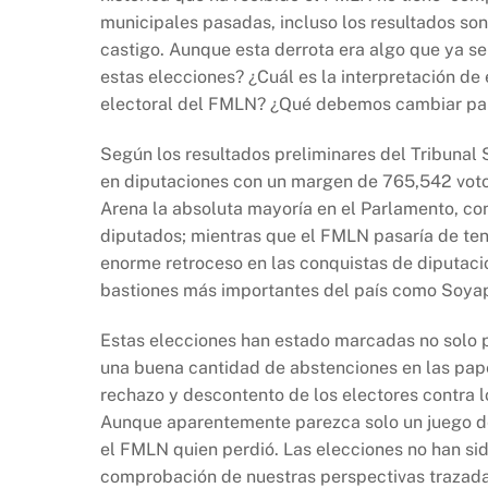
b
A
Li
municipales pasadas, incluso los resultados so
o
p
n
castigo. Aunque esta derrota era algo que ya s
o
p
k
estas elecciones? ¿Cuál es la interpretación de
k
electoral del FMLN? ¿Qué debemos cambiar pa
Según los resultados preliminares del Tribunal 
en diputaciones con un margen de 765,542 voto
Arena la absoluta mayoría en el Parlamento, co
diputados; mientras que el FMLN pasaría de te
enorme retroceso en las conquistas de diputac
bastiones más importantes del país como Soyap
Estas elecciones han estado marcadas no solo po
una buena cantidad de abstenciones en las papel
rechazo y descontento de los electores contra lo
Aunque aparentemente parezca solo un juego de
el FMLN quien perdió. Las elecciones no han sid
comprobación de nuestras perspectivas trazada