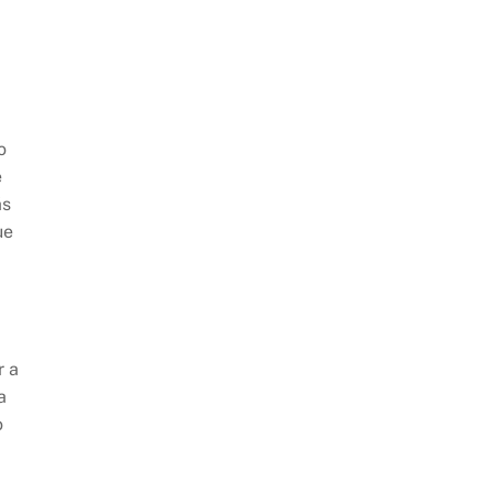
o
e
ás
ue
r a
a
o