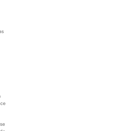
as
n
ice
 se