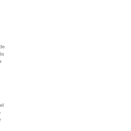
 de
ás
a
el
ó
r