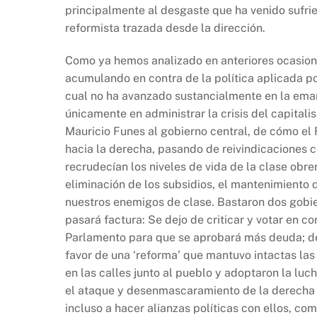
principalmente al desgaste que ha venido sufrie
reformista trazada desde la dirección.
Como ya hemos analizado en anteriores ocasion
acumulando en contra de la política aplicada p
cual no ha avanzado sustancialmente en la eman
únicamente en administrar la crisis del capital
Mauricio Funes al gobierno central, de cómo e
hacia la derecha, pasando de reivindicaciones c
recrudecían los niveles de vida de la clase obre
eliminación de los subsidios, el mantenimiento 
nuestros enemigos de clase. Bastaron dos gobi
pasará factura: Se dejo de criticar y votar en c
Parlamento para que se aprobará más deuda; dej
favor de una ‘reforma’ que mantuvo intactas la
en las calles junto al pueblo y adoptaron la lu
el ataque y desenmascaramiento de la derecha r
incluso a hacer alianzas políticas con ellos, c