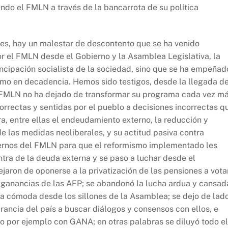
ndo el FMLN a través de la bancarrota de su política
es, hay un malestar de descontento que se ha venido
or el FMLN desde el Gobierno y la Asamblea Legislativa, la
cipación socialista de la sociedad, sino que se ha empeñad
ismo en decadencia. Hemos sido testigos, desde la llegada d
l FMLN no ha dejado de transformar su programa cada vez m
orrectas y sentidas por el pueblo a decisiones incorrectas q
ra, entre ellas el endeudamiento externo, la reducción y
de las medidas neoliberales, y su actitud pasiva contra
ernos del FMLN para que el reformismo implementado les
ontra de la deuda externa y se paso a luchar desde el
aron de oponerse a la privatización de las pensiones a vota
s ganancias de las AFP; se abandonó la lucha ardua y cansad
cha cómoda desde los sillones de la Asamblea; se dejo de lad
ancia del país a buscar diálogos y consensos con ellos, e
omo por ejemplo con GANA; en otras palabras se diluyó todo el