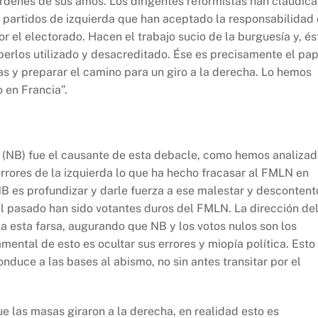
órdenes de sus amos. Los dirigentes reformistas han claudic
s partidos de izquierda que han aceptado la responsabilidad
or el electorado. Hacen el trabajo sucio de la burguesía y, és
erlos utilizado y desacreditado. Ése es precisamente el pap
s y preparar el camino para un giro a la derecha. Lo hemos
o en Francia”.
(NB) fue el causante de esta debacle, como hemos analiza
rrores de la izquierda lo que ha hecho fracasar al FMLN en
NB es profundizar y darle fuerza a ese malestar y descontent
l pasado han sido votantes duros del FMLN. La dirección de
 esta farsa, augurando que NB y los votos nulos son los
amental de esto es ocultar sus errores y miopía política. Esto
nduce a las bases al abismo, no sin antes transitar por el
e las masas giraron a la derecha, en realidad esto es