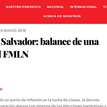
NUESTRO PERIODICO
NACIONAL
INTERNACIONAL
TE
ACERCA DE NOSOTROS
6 MARZO, 2018
 Salvador: balance de una
el FMLN
or
do un punto de inflexión en la lucha de clases, la derrota
aración alguna con ninguna de las elecciones legislativas y