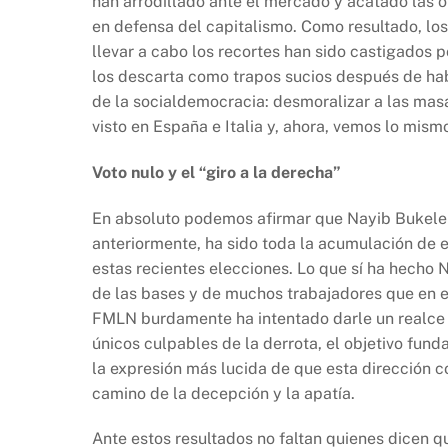
han arrodillado ante el mercado y acatado las 
en defensa del capitalismo. Como resultado, lo
llevar a cabo los recortes han sido castigados p
los descarta como trapos sucios después de hab
de la socialdemocracia: desmoralizar a las masa
visto en España e Italia y, ahora, vemos lo mism
Voto nulo y el “giro a la derecha”
En absoluto podemos afirmar que Nayib Bukele 
anteriormente, ha sido toda la acumulación de e
estas recientes elecciones. Lo que sí ha hecho 
de las bases y de muchos trabajadores que en e
FMLN burdamente ha intentado darle un realce a
únicos culpables de la derrota, el objetivo fund
la expresión más lucida de que esta dirección co
camino de la decepción y la apatía.
Ante estos resultados no faltan quienes dicen qu