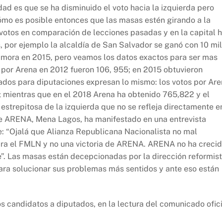
ad es que se ha disminuido el voto hacia la izquierda pero
cómo es posible entonces que las masas estén girando a la
tos en comparación de lecciones pasadas y en la capital 
, por ejemplo la alcaldía de San Salvador se ganó con 10 mil
mora en 2015, pero veamos los datos exactos para ser mas
 por Arena en 2012 fueron 106, 955; en 2015 obtuvieron
tados para diputaciones expresan lo mismo: los votos por Ar
 mientras que en el 2018 Arena ha obtenido 765,822 y el
strepitosa de la izquierda que no se refleja directamente e
de ARENA, Mena Lagos, ha manifestado en una entrevista
te: “Ojalá que Alianza Republicana Nacionalista no mal
para el FMLN y no una victoria de ARENA. ARENA no ha crecid
”. Las masas están decepcionadas por la dirección reformis
para solucionar sus problemas más sentidos y ante eso están
s candidatos a diputados, en la lectura del comunicado ofici