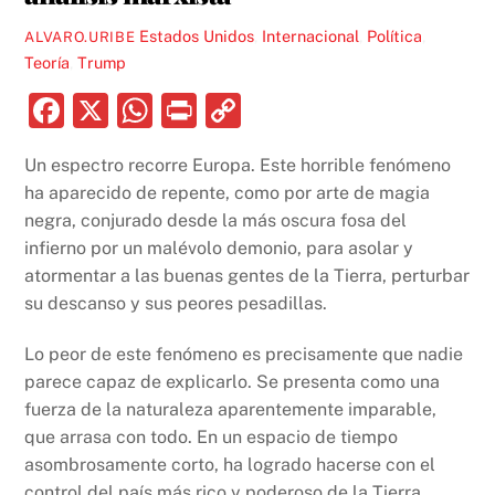
Estados Unidos
,
Internacional
,
Política
,
ALVARO.URIBE
Teoría
,
Trump
F
X
W
P
C
a
h
ri
o
Un espectro recorre Europa. Este horrible fenómeno
c
at
nt
p
ha aparecido de repente, como por arte de magia
e
s
y
negra, conjurado desde la más oscura fosa del
b
A
Li
infierno por un malévolo demonio, para asolar y
atormentar a las buenas gentes de la Tierra, perturbar
o
p
n
su descanso y sus peores pesadillas.
o
p
k
k
Lo peor de este fenómeno es precisamente que nadie
parece capaz de explicarlo. Se presenta como una
fuerza de la naturaleza aparentemente imparable,
que arrasa con todo. En un espacio de tiempo
asombrosamente corto, ha logrado hacerse con el
control del país más rico y poderoso de la Tierra.