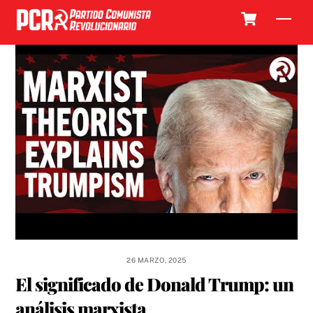
Skip
Cart
Men
to
content
26 MARZO, 2025
El significado de Donald Trump: un
análisis marxista