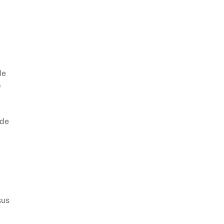
de
)
 de
sus