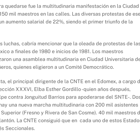
a quedarse fue la multitudinaria manifestación en la Ciudad
150 mil maestros en las calles. Las diversas protestas de es
un aumento salarial de 22%, siendo el primer triunfo de la
s luchas, cabría mencionar que la oleada de protestas de la
xico a finales de 1980 e inicios de 1981. Los maestros
zaron una asamblea multitudinaria en Ciudad Universitaria d
eros, quienes eligieron a un Comité Democrático.
a, el principal dirigente de la CNTE en el Edomex, a cargo 
sección XXXVI, Elba Esther Gordillo -quien años después,
olpe contra Jonguitud Barrios para apoderarse del SNTE-. Do
 hay una nueva marcha multitudinaria con 200 mil asistentes
 Superior (Fresno y Rivera de San Cosme). 40 mil maestros 
plantón. La CNTE consiguió que en cada uno de estos Estado
és Seccionales.