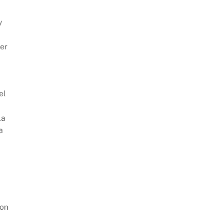
y
er
el
la
a
ron