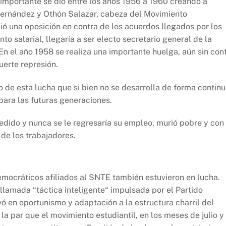
 importante se dio entre los años 1956 a 1960 creando a
Fernández y Othón Salazar, cabeza del Movimiento
ió una oposición en contra de los acuerdos llegados por los
to salarial, llegaría a ser electo secretario general de la
En el año 1958 se realiza una importante huelga, aún sin con
uerte represión.
ro de esta lucha que si bien no se desarrolla de forma contin
para las futuras generaciones.
edido y nunca se le regresaría su empleo, murió pobre y con
 de los trabajadores.
mocráticos afiliados al SNTE también estuvieron en lucha.
llamada “táctica inteligente“ impulsada por el Partido
 en oportunismo y adaptación a la estructura charril del
a la par que el movimiento estudiantil, en los meses de julio y