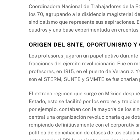
b
A
Li
Coordinadora Nacional de Trabajadores de la 
o
p
n
los 70, agrupando a la disidencia magisterial de
o
p
k
sindicalismo que represente sus aspiraciones. E
k
cuadros y una base experimentada en cruentas b
ORIGEN DEL SNTE, OPORTUNISMO Y
Los profesores jugaron un papel activo durante 
fracciones del ejercito revolucionario. Fue en m
profesores, en 1915, en el puerto de Veracruz. 
son el STERM, SUNTE y SMMTE se fusionarian p
El extraño regimen que surge en México después 
Estado, esto se facilitó por los errores y traici
por ejemplo, contaban con la mayoría de los si
central una organización revolucionaria que do
rompiendo definitiuvamente con el corporativi
política de conciliacion de clases de los estalin