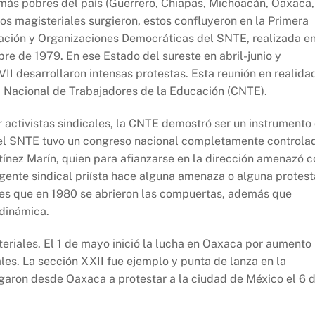
 más pobres del país (Guerrero, Chiapas, Michoacán, Oaxaca,
s magisteriales surgieron, estos confluyeron en la Primera
ción y Organizaciones Democráticas del SNTE, realizada e
bre de 1979. En ese Estado del sureste en abril-junio y
II desarrollaron intensas protestas. Esta reunión en realida
a Nacional de Trabajadores de la Educación (CNTE).
r activistas sindicales, la CNTE demostró ser un instrumento
0 el SNTE tuvo un congreso nacional completamente controla
nez Marín, quien para afianzarse en la dirección amenazó c
rigente sindical priísta hace alguna amenaza o alguna protest
a es que en 1980 se abrieron las compuertas, además que
 dinámica.
teriales. El 1 de mayo inició la lucha en Oaxaca por aumento
cales. La sección XXII fue ejemplo y punta de lanza en la
egaron desde Oaxaca a protestar a la ciudad de México el 6 