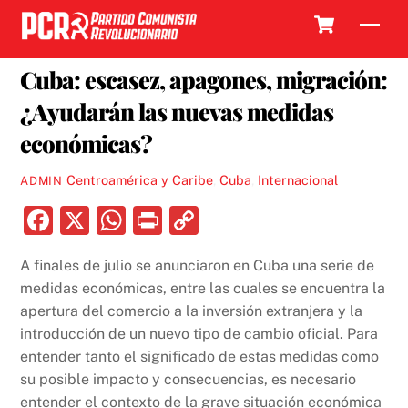
Skip
Cart
Men
to
3 OCTUBRE, 2022
content
Cuba: escasez, apagones, migración:
¿Ayudarán las nuevas medidas
económicas?
Centroamérica y Caribe
,
Cuba
,
Internacional
ADMIN
F
X
W
P
C
a
h
ri
o
A finales de julio se anunciaron en Cuba una serie de
c
at
nt
p
medidas económicas, entre las cuales se encuentra la
e
s
y
apertura del comercio a la inversión extranjera y la
b
A
Li
introducción de un nuevo tipo de cambio oficial. Para
entender tanto el significado de estas medidas como
o
p
n
su posible impacto y consecuencias, es necesario
o
p
k
entender el contexto de la grave situación económica