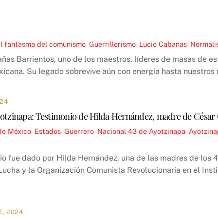
el fantasma del comunismo
,
Guerrillerismo
,
Lucio Cabañas
,
Normali
as Barrientos, uno de los maestros, líderes de masas de est
xicana. Su legado sobrevive aún con energía hasta nuestros d
024
yotzinapa: Testimonio de Hilda Hernández, madre de César G
de México
,
Estados
,
Guerrero
,
Nacional
43 de Ayotzinapa
,
Ayotzin
io fue dado por Hilda Hernández, una de las madres de los 4
Lucha y la Organización Comunista Revolucionaria en el Inst
E, 2024