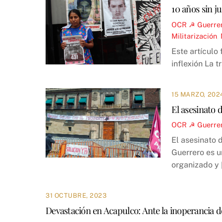
10 años sin ju
OCR ☭
Guerre
Militarización
,
Este artículo
inflexión La 
15 MARZO, 202
El asesinato 
OCR ☭
Guerre
El asesinato 
Guerrero es u
organizado y 
31 OCTUBRE, 2023
Devastación en Acapulco: Ante la inoperancia de