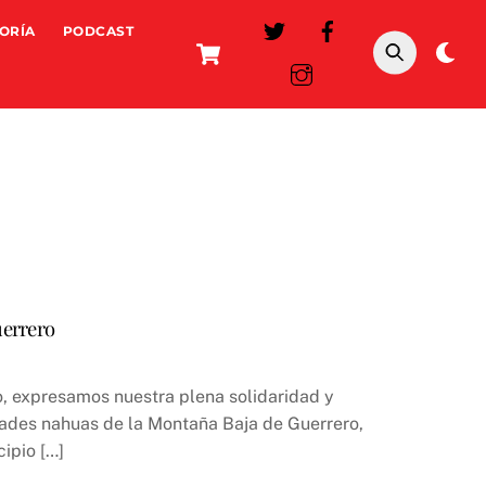
ORÍA
PODCAST
Cart
Da
mo
uerrero
, expresamos nuestra plena solidaridad y
dades nahuas de la Montaña Baja de Guerrero,
ipio […]