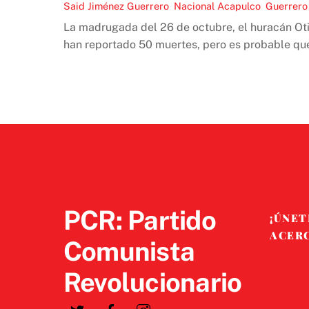
Said Jiménez
Guerrero
,
Nacional
Acapulco
,
Guerrero
La madrugada del 26 de octubre, el huracán Oti
han reportado 50 muertes, pero es probable que 
PCR: Partido
¡ÚNET
ACER
Comunista
Revolucionario