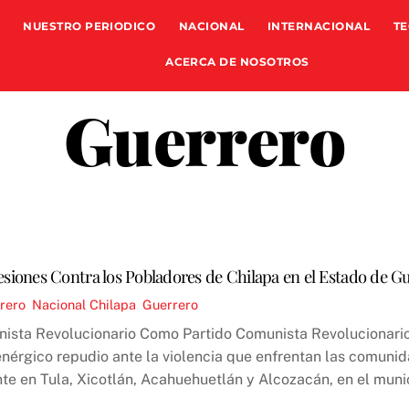
NUESTRO PERIODICO
NACIONAL
INTERNACIONAL
TE
ACERCA DE NOSOTROS
Guerrero
resiones Contra los Pobladores de Chilapa en el Estado de G
rero
,
Nacional
Chilapa
,
Guerrero
ista Revolucionario Como Partido Comunista Revolucionario
nérgico repudio ante la violencia que enfrentan las comuni
te en Tula, Xicotlán, Acahuehuetlán y Alcozacán, en el munic