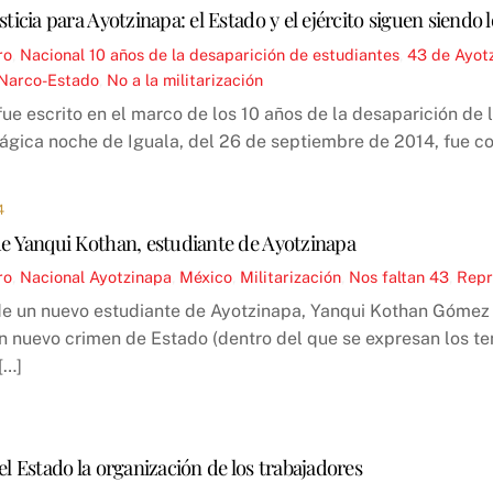
sticia para Ayotzinapa: el Estado y el ejército siguen siendo 
ro
,
Nacional
10 años de la desaparición de estudiantes
,
43 de Ayot
Narco-Estado
,
No a la militarización
 fue escrito en el marco de los 10 años de la desaparición de
trágica noche de Iguala, del 26 de septiembre de 2014, fue c
4
de Yanqui Kothan, estudiante de Ayotzinapa
ro
,
Nacional
Ayotzinapa
,
México
,
Militarización
,
Nos faltan 43
,
Repr
de un nuevo estudiante de Ayotzinapa, Yanqui Kothan Gómez Pe
n nuevo crimen de Estado (dentro del que se expresan los te
[…]
l Estado la organización de los trabajadores