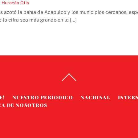
,
Huracán Otis
s azotó la bahía de Acapulco y los municipios cercanos, es
la cifra sea más grande en la […]
Back
To
Top
E!
NUESTRO PERIODICO
NACIONAL
INTER
CA DE NOSOTROS