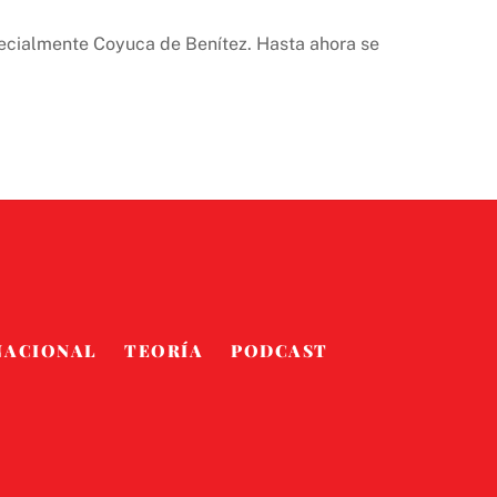
pecialmente Coyuca de Benítez. Hasta ahora se
NACIONAL
TEORÍA
PODCAST