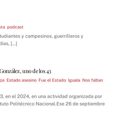
sta
,
podcast
udiantes y campesinos, guerrilleros y
ías, […]
onzález, uno de los 43
apa
,
Estado asesino
,
Fue el Estado
,
Iguala
,
Nos faltan
3, en el 2024, en una actividad organizada por
ituto Politécnico Nacional.Ese 26 de septiembre