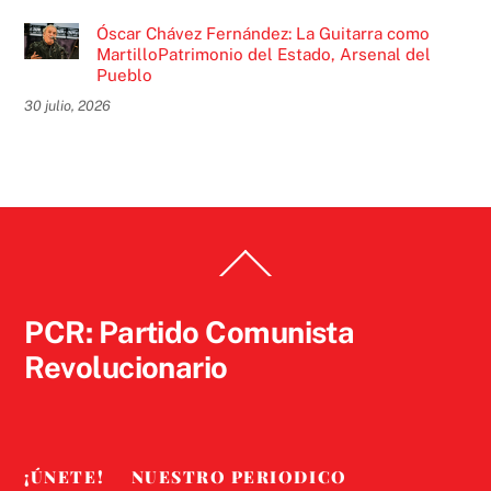
Óscar Chávez Fernández: La Guitarra como
MartilloPatrimonio del Estado, Arsenal del
Pueblo
30 julio, 2026
Back
To
Top
PCR: Partido Comunista
Revolucionario
¡ÚNETE!
NUESTRO PERIODICO