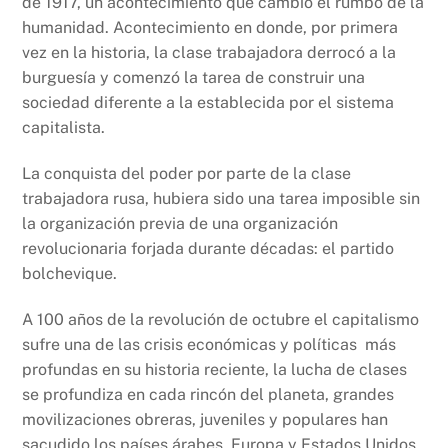
b
A
Li
de 1917, un acontecimiento que cambió el rumbo de la
humanidad. Acontecimiento en donde, por primera
o
p
n
vez en la historia, la clase trabajadora derrocó a la
o
p
k
burguesía y comenzó la tarea de construir una
k
sociedad diferente a la establecida por el sistema
capitalista.
La conquista del poder por parte de la clase
trabajadora rusa, hubiera sido una tarea imposible sin
la organización previa de una organización
revolucionaria forjada durante décadas: el partido
bolchevique.
A 100 años de la revolución de octubre el capitalismo
sufre una de las crisis económicas y políticas más
profundas en su historia reciente, la lucha de clases
se profundiza en cada rincón del planeta, grandes
movilizaciones obreras, juveniles y populares han
sacudido los países árabes, Europa y Estados Unidos,