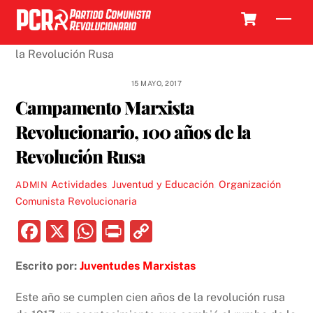
Skip
Cart
Men
to
content
15 MAYO, 2017
Campamento Marxista
Revolucionario, 100 años de la
Revolución Rusa
Actividades
,
Juventud y Educación
,
Organización
ADMIN
Comunista Revolucionaria
F
X
W
P
C
a
h
ri
o
Escrito por:
Juventudes Marxistas
c
at
nt
p
e
s
y
Este año se cumplen cien años de la revolución rusa