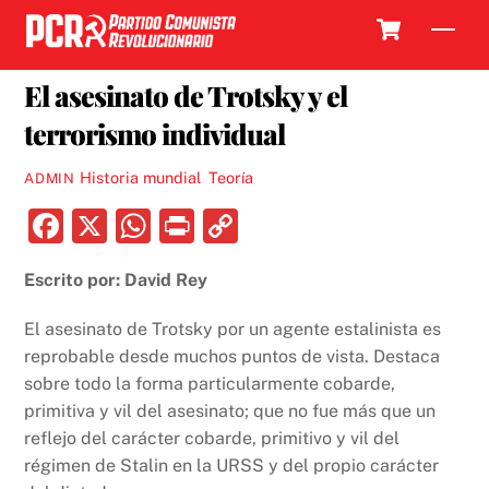
Skip
Cart
Men
to
16 ENERO, 2018
content
El asesinato de Trotsky y el
terrorismo individual
Historia mundial
,
Teoría
ADMIN
F
X
W
P
C
a
h
ri
o
Escrito por: David Rey
c
at
nt
p
e
s
y
El asesinato de Trotsky por un agente estalinista es
b
A
Li
reprobable desde muchos puntos de vista. Destaca
sobre todo la forma particularmente cobarde,
o
p
n
primitiva y vil del asesinato; que no fue más que un
o
p
k
reflejo del carácter cobarde, primitivo y vil del
k
régimen de Stalin en la URSS y del propio carácter