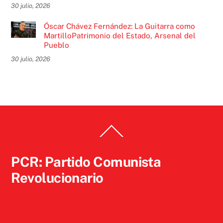
30 julio, 2026
Óscar Chávez Fernández: La Guitarra como
MartilloPatrimonio del Estado, Arsenal del
Pueblo
30 julio, 2026
Back
To
Top
PCR: Partido Comunista
Revolucionario