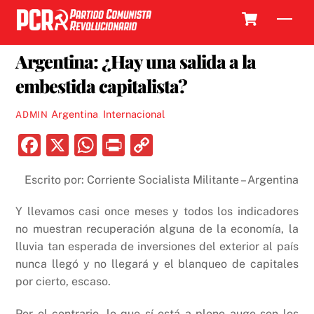
Skip
Cart
Men
to
14 DICIEMBRE, 2016
content
Argentina: ¿Hay una salida a la
embestida capitalista?
Argentina
,
Internacional
ADMIN
F
X
W
P
C
a
h
ri
o
Escrito por: Corriente Socialista Militante – Argentina
c
at
nt
p
e
s
y
Y llevamos casi once meses y todos los indicadores
b
A
Li
no muestran recuperación alguna de la economía, la
lluvia tan esperada de inversiones del exterior al país
o
p
n
nunca llegó y no llegará y el blanqueo de capitales
o
p
k
por cierto, escaso.
k
Por el contrario, lo que sí está a pleno auge son los