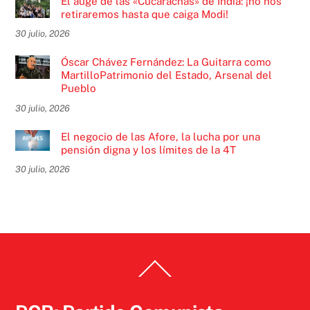
El auge de las «Cucarachas» de India: ¡no nos
retiraremos hasta que caiga Modi!
30 julio, 2026
Óscar Chávez Fernández: La Guitarra como
MartilloPatrimonio del Estado, Arsenal del
Pueblo
30 julio, 2026
El negocio de las Afore, la lucha por una
pensión digna y los límites de la 4T
30 julio, 2026
Back
To
Top