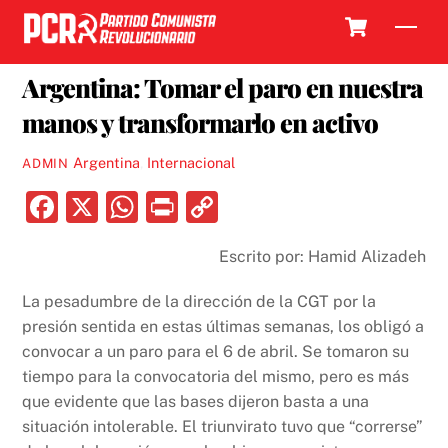
Skip
Cart
Men
to
31 MARZO, 2017
content
Argentina: Tomar el paro en nuestra
manos y transformarlo en activo
Argentina
,
Internacional
ADMIN
F
X
W
P
C
a
h
ri
o
Escrito por: Hamid Alizadeh
c
at
nt
p
e
s
y
La pesadumbre de la dirección de la CGT por la
b
A
Li
presión sentida en estas últimas semanas, los obligó a
convocar a un paro para el 6 de abril. Se tomaron su
o
p
n
tiempo para la convocatoria del mismo, pero es más
o
p
k
que evidente que las bases dijeron basta a una
k
situación intolerable. El triunvirato tuvo que “correrse”