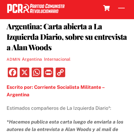
Skip
Cart
Men
to
4 OCTUBRE, 2017
content
Argentina: Carta abierta a La
Izquierda Diario, sobre su entrevista
a Alan Woods
Argentina
,
Internacional
ADMIN
F
X
W
P
C
a
h
ri
o
Escrito por: Corriente Socialista Militante –
c
at
nt
p
Argentina
e
s
y
b
A
Li
Estimados compañeros de La Izquierda Diario*:
o
p
n
*Hacemos publica esta carta luego de enviarla a los
o
p
k
autores de la entrevista a Alan Woods y al mail de