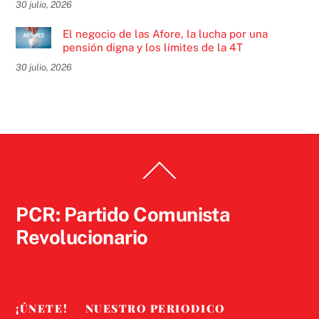
30 julio, 2026
El negocio de las Afore, la lucha por una
pensión digna y los límites de la 4T
30 julio, 2026
Back
To
Top
PCR: Partido Comunista
Revolucionario
¡ÚNETE!
NUESTRO PERIODICO