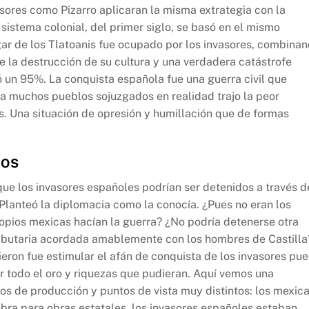
sores como Pizarro aplicaran la misma extrategia con la
 sistema colonial, del primer siglo, se basó en el mismo
ugar de los Tlatoanis fue ocupado por los invasores, combina
de la destrucción de su cultura y una verdadera catástrofe
ó un 95%. La conquista española fue una guerra civil que
a muchos pueblos sojuzgados en realidad trajo la peor
s. Una situación de opresión y humillación que de formas
TOS
 los invasores españoles podrían ser detenidos a través d
 Planteó la diplomacia como la conocía. ¿Pues no eran los
propios mexicas hacían la guerra? ¿No podría detenerse otra
ributaria acordada amablemente con los hombres de Castilla
eron fue estimular el afán de conquista de los invasores pue
ar todo el oro y riquezas que pudieran. Aquí vemos una
s de producción y puntos de vista muy distintos: los mexic
bra para obras estatales, los invasores españoles estaban