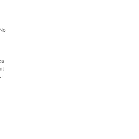
 No
o
ca
al
 -