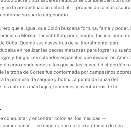
 autodidacta y sus saberes náuticos se combinaban con una
do y en la predestinación celestial —propias de lo más oscuro
 conforme su suerte empeoraba.
turero que al igual que Colón buscaba fortuna, fama y poder.
dición a México-Tenochtitlán, por ejemplo, fue inicialmente
 de Cuba. Quemó sus naves tras de sí, literalmente, para
 dudaba en realizar las peores matanzas para lograr su sueñ
sangre y fuego. Los soldados españoles que invadieron Améri
olón eran condenados a los que se les concedió el perdón re
e de la tropa de Cortés fue conformada por campesinos pobres
ra la promesa de saqueo y botín. La punta de lanza del
los estratos más bajos, lúmpenes y aventureros de la
A
de conquistar y encontrar colonias, los mexicas —
mesoamericanas— se cimentaban en la explotación de una