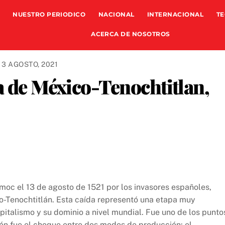
NUESTRO PERIODICO
NACIONAL
INTERNACIONAL
TE
ACERCA DE NOSOTROS
13 AGOSTO, 2021
a de México-Tenochtitlan,
oc el 13 de agosto de 1521 por los invasores españoles,
o-Tenochtitlán. Esta caída representó una etapa muy
pitalismo y su dominio a nivel mundial. Fue uno de los punto
bién fue el choque entre dos modos de producción: el