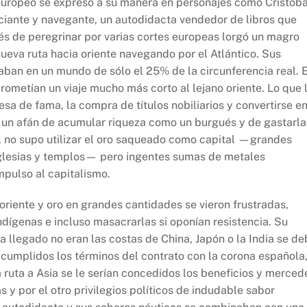
 europeo se expresó a su manera en personajes como Cristoba
ciante y navegante, un autodidacta vendedor de libros que
ués de peregrinar por varias cortes europeas lorgó un magro
nueva ruta hacia oriente navegando por el Atlántico. Sus
taban en un mundo de sólo el 25% de la circunferencia real. 
rometían un viaje mucho más corto al lejano oriente. Lo que 
sa de fama, la compra de títulos nobiliarios y convertirse e
re un afán de acumular riqueza como un burgués y de gastarla
l no supo utilizar el oro saqueado como capital —grandes
 iglesias y templos— pero ingentes sumas de metales
mpulso al capitalismo.
riente y oro en grandes cantidades se vieron frustradas,
ndígenas e incluso masacrarlas si oponían resistencia. Su
ía llegado no eran las costas de China, Japón o la India se de
cumplidos los términos del contrato con la corona española
 ruta a Asia se le serían concedidos los beneficios y merced
 y por el otro privilegios políticos de indudable sabor