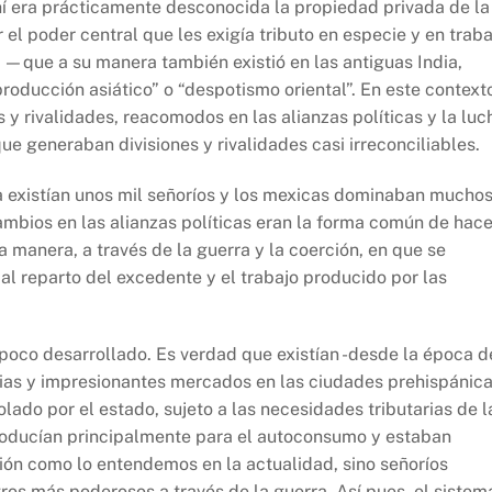
 era prácticamente desconocida la propiedad privada de la
el poder central que les exigía tributo en especie y en traba
—que a su manera también existió en las antiguas India,
ducción asiático” o “despotismo oriental”. En este context
s y rivalidades, reacomodos en las alianzas políticas y la luc
e generaban divisiones y rivalidades casi irreconciliables.
 existían unos mil señoríos y los mexicas dominaban mucho
cambios en las alianzas políticas eran la forma común de hace
 manera, a través de la guerra y la coerción, en que se
l reparto del excedente y el trabajo producido por las
poco desarrollado. Es verdad que existían -desde la época d
cias y impresionantes mercados en las ciudades prehispánic
lado por el estado, sujeto a las necesidades tributarias de l
oducían principalmente para el autoconsumo y estaban
ión como lo entendemos en la actualidad, sino señoríos
os más poderosos a través de la guerra. Así pues, el sistem