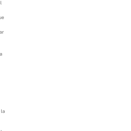
l
ue
ar
la
 la