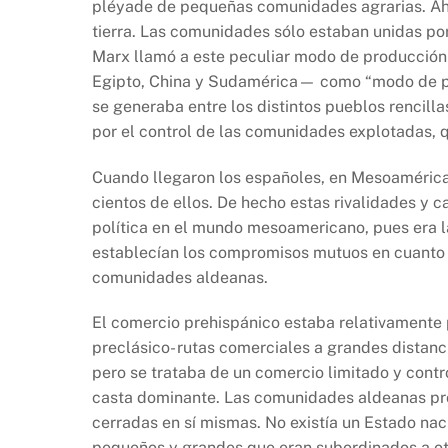
pléyade de pequeñas comunidades agrarias. Ahí
tierra. Las comunidades sólo estaban unidas por 
Marx llamó a este peculiar modo de producción 
Egipto, China y Sudamérica— como “modo de pro
se generaba entre los distintos pueblos rencilla
por el control de las comunidades explotadas, qu
Cuando llegaron los españoles, en Mesoamérica
cientos de ellos. De hecho estas rivalidades y 
política en el mundo mesoamericano, pues era la
establecían los compromisos mutuos en cuanto a
comunidades aldeanas.
El comercio prehispánico estaba relativamente 
preclásico- rutas comerciales a grandes distan
pero se trataba de un comercio limitado y contro
casta dominante. Las comunidades aldeanas pr
cerradas en sí mismas. No existía un Estado nac
pequeños y grandes que eran subordinados a otr