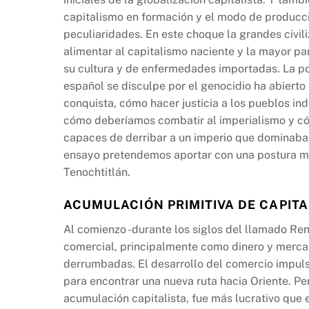
b
A
Li
capitalismo en formación y el modo de produc
o
p
n
peculiaridades. En este choque la grandes civil
o
p
k
alimentar al capitalismo naciente y la mayor p
k
su cultura y de enfermedades importadas. La po
español se disculpe por el genocidio ha abierto
conquista, cómo hacer justicia a los pueblos ind
cómo deberíamos combatir al imperialismo y có
capaces de derribar a un imperio que dominaba 
ensayo pretendemos aportar con una postura ma
Tenochtitlán.
ACUMULACIÓN PRIMITIVA DE CAPITAL
Al comienzo -durante los siglos del llamado Ren
comercial, principalmente como dinero y mercan
derrumbadas. El desarrollo del comercio impuls
para encontrar una nueva ruta hacia Oriente. Pe
acumulación capitalista, fue más lucrativo que e