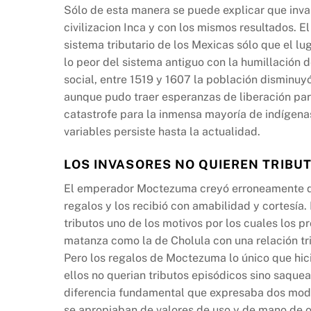
Sólo de esta manera se puede explicar que inva
civilizacion Inca y con los mismos resultados. El
sistema tributario de los Mexicas sólo que el l
lo peor del sistema antiguo con la humillación 
social, entre 1519 y 1607 la población disminuy
aunque pudo traer esperanzas de liberación par
catastrofe para la inmensa mayoría de indígena
variables persiste hasta la actualidad.
LOS INVASORES NO QUIEREN TRIBU
El emperador Moctezuma creyó erroneamente que
regalos y los recibió con amabilidad y cortesía.
tributos uno de los motivos por los cuales los 
matanza como la de Cholula con una relación t
Pero los regalos de Moctezuma lo único que hici
ellos no querian tributos episódicos sino saque
diferencia fundamental que expresaba dos modo
se apropiaban de valores de uso y de mano de o