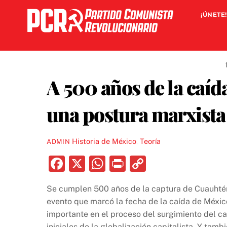
Skip
¡ÚNETE!
to
content
A 500 años de la caíd
una postura marxista
Historia de México
,
Teoría
ADMIN
F
X
W
P
C
a
h
ri
o
Se cumplen 500 años de la captura de Cuauhtém
c
at
nt
p
evento que marcó la fecha de la caída de Méxic
e
s
y
importante en el proceso del surgimiento del ca
iniciales de la globalización capitalista. Y tam