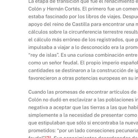
La etapa de transición que fue el renacimiento
Colón y Hernán Cortés. El primero fue un comer
estaba fascinado por los libros de viajes. Desp
apoyo del reino de Castilla para encontrar una 
cálculos sobre la circunferencia terrestre resul
el cálculo más erróneo de los registrados, que p
impulsaba a viajar a lo desconocido era la prome
“rey de islas”. Es una curiosa combinación ent
como un señor feudal. El propio imperio españo
cantidades se destinaron a la construcción de
favorecieron a otras potencias europeas en su i
Cuando las promesas de encontrar artículos de o
Colón no dudó en esclavizar a las poblaciones i
negativa a aceptar que las tierras a las que hab
simplemente a la necesidad de presentar como 
que estipulaban que sólo si encontraba la nueva
prometidos: “por un lado conseciones pecunarias