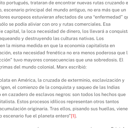
ito portugués, trataran de encontrar nuevas rutas cruzando e
, escenario principal del mundo antiguo, no era más que un
adores europeos estuvieran afectados de una “enfermedad” q
sólo se podía aliviar con oro y rutas comerciales. Esa
 capital, la loca necesidad de dinero, los llevará a conquist
saqueando y destruyendo las culturas nativas. Los
en la misma medida en que la economía capitalista en
ción, esta necesidad frenética no era menos poderosa que 
dicción” tuvo mayores consecuencias que una sobredosis. El
grimas del mundo colonial. Marx escribió:
plata en América, la cruzada de exterminio, esclavización y
igen, el comienzo de la conquista y saqueo de las Indias
no en cazadero de esclavos negros: son todos los hechos que
talista. Estos procesos idílicos representan otros tantos
umulación originaria. Tras ellos, pisando sus huellas, viene
 escenario fue el planeta entero”
[1]
.