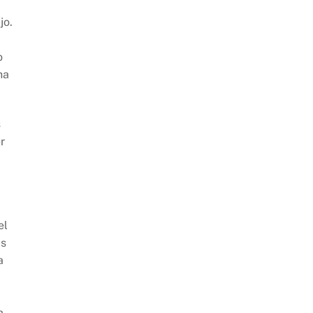
jo.
o
ha
s
r
el
as
a
a