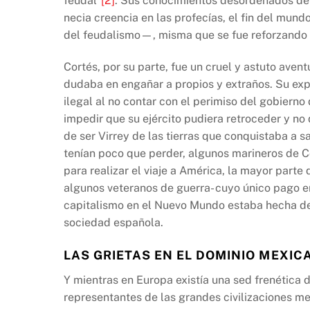
feudal”
[2]
. Sus conocimientos desordenados de
necia creencia en las profecías, el fin del mun
del feudalismo—, misma que se fue reforzando
Cortés, por su parte, fue un cruel y astuto aven
dudaba en engañar a propios y extraños. Su expe
ilegal al no contar con el perimiso del gobierno
impedir que su ejército pudiera retroceder y no
de ser Virrey de las tierras que conquistaba a 
tenían poco que perder, algunos marineros de C
para realizar el viaje a América, la mayor part
algunos veteranos de guerra- cuyo único pago e
capitalismo en el Nuevo Mundo estaba hecha de 
sociedad española.
LAS GRIETAS EN EL DOMINIO MEXIC
Y mientras en Europa existía una sed frenética 
representantes de las grandes civilizaciones 