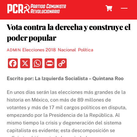
Skip
Cart
Men
to
30 JUNIO, 2018
content
Vota contra la derecha y construye el
poder popular
Elecciones 2018
,
Nacional
,
Política
ADMIN
F
X
W
P
C
a
h
ri
o
Escrito por: La Izquierda Socialista – Quintana Roo
c
at
nt
p
e
s
y
En unos días serán las elecciones más grandes de la
b
A
Li
historia en México, con más de 89 millones de
votantes y más de 17 mil cargos políticos en disputa,
o
p
n
empezando por la Presidencia de la República. Al
o
p
k
mismo tiempo la crisis y degeneración del sistema
k
capitalista es evidente; esta descomposición se