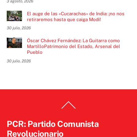
3 agosto, 2026
El auge de las «Cucarachas» de India: ¡no nos
retiraremos hasta que caiga Modi!
30 julio, 2026
Óscar Chávez Fernández: La Guitarra como
MartilloPatrimonio del Estado, Arsenal del
Pueblo
30 julio, 2026
Back
To
Top
PCR: Partido Comunista
Revolucionario