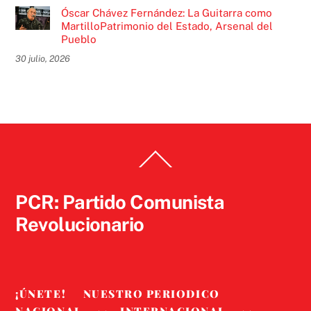
Óscar Chávez Fernández: La Guitarra como
MartilloPatrimonio del Estado, Arsenal del
Pueblo
30 julio, 2026
Back
To
Top
PCR: Partido Comunista
Revolucionario
¡ÚNETE!
NUESTRO PERIODICO