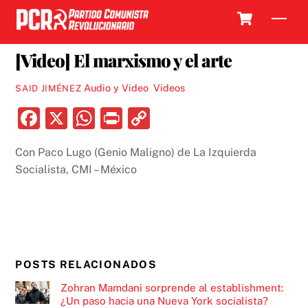
Skip
Cart
Men
to
21 ENERO, 2022
content
[Video] El marxismo y el arte
Audio y Video
,
Videos
SAID JIMÉNEZ
F
X
W
P
C
a
h
ri
o
Con Paco Lugo (Genio Maligno) de La Izquierda
c
at
nt
p
Socialista, CMI – México
e
s
y
b
A
Li
o
p
n
o
p
k
POSTS RELACIONADOS
k
Zohran Mamdani sorprende al establishment:
¿Un paso hacia una Nueva York socialista?