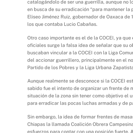
catalogándolo de ser una guerrilla, aunque no lo 
en busca de su erradicación “para mantener la p
Eliseo Jiménez Ruiz, gobernador de Oaxaca de 1
los que contaba Lucio Cabañas.
Otro caso importante es el de la COCEI, ya que 
oficiales surge la falsa idea de señalar que su 
buscaban vincular a la COCEI con la Liga Comun
del accionar guerrillero, principalmente en el n
Partido de los Pobres y la Liga Urbana Zapatista
Aunque realmente se desconoce si la COCEI estu
sabido fue el intento de organizar un frente de 
situación de la zona sin tener como objetivo e
para erradicar las pocas luchas armadas y de pa
Sin embargo, la idea de formar frentes de masas
Chiapas la llamada Coalición Obrera Campesina 
esfuerzos para contar con una posición fuerte. 