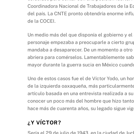
Coordinadora Nacional de Trabajadores de la Ed
del país. La CNTE pronto obtendría enorme infl
de la COCEI.
Un medio más del que disponía el gobierno y el e
personaje empezaba a preocuparle a cierto grup
mandaba a desaparecer. De un momento a otro s
abriera para comérselos. Lamentablemente sabe
mayor durante la guerra sucia en México cuando
Uno de estos casos fue el de Víctor Yodo, un ho
de la izquierda oaxaqueña, más particularmente
artículo basada en una entrevista realizada a 
conocer un poco más del hombre que hizo tanto
hace más de cuarenta años, su legado sigue vig
¿Y VÍCTOR?
Sería el 29 de julio de 1943, en la ciudad de J