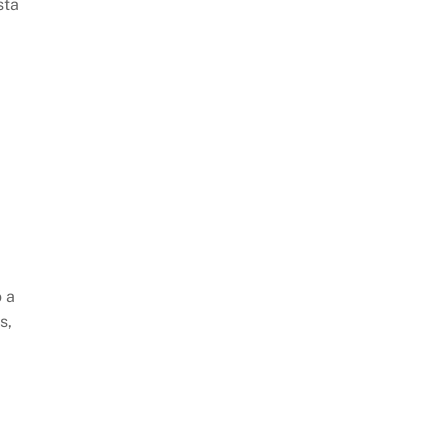
sta
ó a
s,