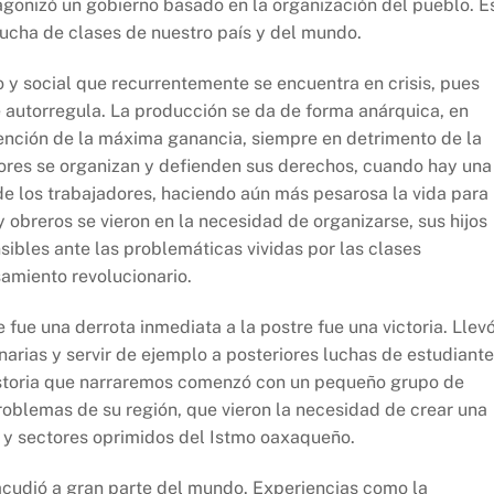
onizó un gobierno basado en la organización del pueblo. E
lucha de clases de nuestro país y del mundo.
o y social que recurrentemente se encuentra en crisis, pues
e autorregula. La producción se da de forma anárquica, en
ención de la máxima ganancia, siempre en detrimento de la
dores se organizan y defienden sus derechos, cuando hay una
de los trabajadores, haciendo aún más pesarosa la vida para
 obreros se vieron en la necesidad de organizarse, sus hijos
ibles ante las problemáticas vividas por las clases
samiento revolucionario.
fue una derrota inmediata a la postre fue una victoria. Llev
narias y servir de ejemplo a posteriores luchas de estudiante
istoria que narraremos comenzó con un pequeño grupo de
oblemas de su región, que vieron la necesidad de crear una
es y sectores oprimidos del Istmo oaxaqueño.
acudió a gran parte del mundo. Experiencias como la