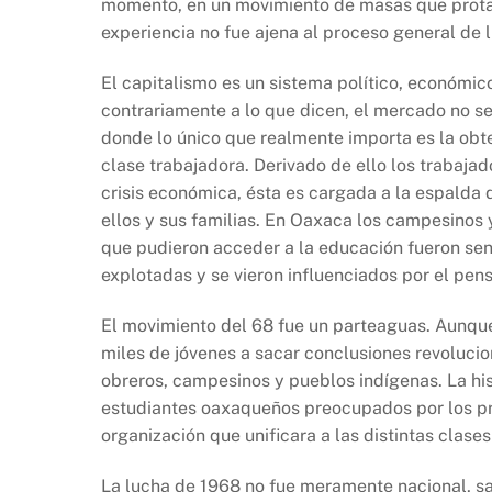
e
s
y
momento, en un movimiento de masas que protag
b
A
Li
experiencia no fue ajena al proceso general de 
o
p
n
El capitalismo es un sistema político, económic
o
p
k
contrariamente a lo que dicen, el mercado no s
k
donde lo único que realmente importa es la obt
clase trabajadora. Derivado de ello los trabaja
crisis económica, ésta es cargada a la espalda 
ellos y sus familias. En Oaxaca los campesinos y
que pudieron acceder a la educación fueron sens
explotadas y se vieron influenciados por el pen
El movimiento del 68 fue un parteaguas. Aunque 
miles de jóvenes a sacar conclusiones revolucio
obreros, campesinos y pueblos indígenas. La h
estudiantes oaxaqueños preocupados por los pr
organización que unificara a las distintas clas
La lucha de 1968 no fue meramente nacional, s