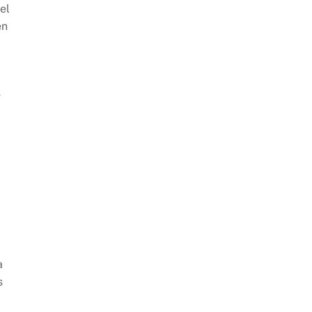
el
en
s
a
s