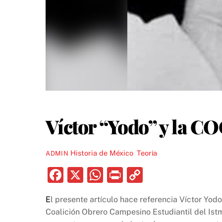
Víctor “Yodo” y la CO
Historia de México
,
Teoría
ADMIN
F
X
W
P
C
a
h
ri
o
E
l presente artículo hace referencia Víctor Yod
c
at
nt
p
Coalición Obrero Campesino Estudiantil del Istm