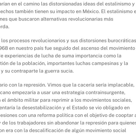
rían en el camino las distorsionadas ideas del estalinismo y 
 hechos también tienen su impacto en México. El estalinismo 
enes que buscaron alternativas revolucionarias más
erda.
r los procesos revolucionarios y sus distorsiones burocrática
1968 en nuestro país fue seguido del ascenso del movimiento
 de experiencias de lucha de suma importancia como la
tión de la población, importantes luchas campesinas y la
y su contraparte la guerra sucia.
rio con la represión. Vimos que la cacería sería implacable,
icano empezaría a usar una estrategia contrainsurgente,
el ámbito militar para reprimir a los movimientos sociales,
taría la desestabilización y el Estado se vio obligado en
siones con una reforma política con el objetivo de cooptar 
y de los trabajadores sin abandonar la represión para quiene
on era con la descalificación de algún movimiento social