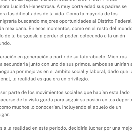
eñora Lucinda Henestrosa. A muy corta edad sus padres se
a las dificultades de la vida. Como la mayoría de los
emigraría buscando mejores oportunidades al Distrito Federal
rda mexicana. En esos momentos, como en el resto del mundo
do de la burguesía a perder el poder, colocando a la unión
undo.
ración en generación a partir de su tatarabuelo. Mientras
a secundaria junto con uno de sus primos, ambos se unirían 
abogaba por mejoras en el ámbito social y laboral, dado que l
al, la realidad es que era un privilegio.
 ser parte de los movimientos sociales que habían estallado
hacerse de la vista gorda para seguir su pasión en los deport
 como muchos lo conocerían, incluyendo el abuelo de un
ugar.
s a la realidad en este periodo, decidiría luchar por una mejo