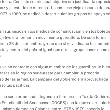
fuera. Con esto su principal objetivo era justificar la represi
az y el estado de derecho”. Usando ese viejo discurso de pa
977 a 1989, se dedicó a desarticular los grupos de apoyo c
en sus inicios en los medios de comunicación y en los boleti
objetivo era formar un movimiento guerrillero. De esta forma
ista 23 de septiembre, grupo que sí reivindicaba los métod
orte y centro del país, al igual que otras agrupaciones como e
.
vo en contacto con algún miembro de las guerrillas, lo bien
masas en la región sur-sureste para cambiar la precaria
l uso de las armas. La campaña del gobierno era aprovechada
so las pacíficas.
 no sería erradicada llegando a formarse en Tuxtla Gutiérre
Estudiantil del Soconusco (COCES) con la que se articulari
Al mismo tiempo en Chiapas, entre 1978 y 1979, nacería la