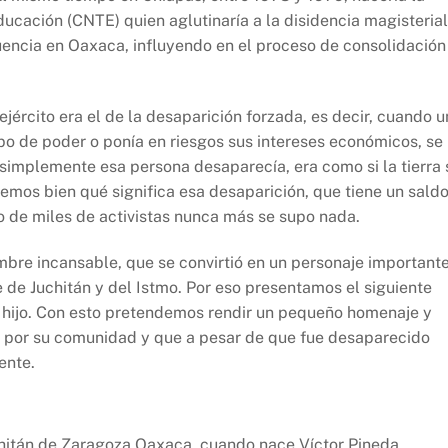
ucación (CNTE) quien aglutinaría a la disidencia magisterial
uencia en Oaxaca, influyendo en el proceso de consolidación
jército era el de la desaparición forzada, es decir, cuando u
o de poder o ponía en riesgos sus intereses económicos, se 
implemente esa persona desaparecía, era como si la tierra 
mos bien qué significa esa desaparición, que tiene un sald
 de miles de activistas nunca más se supo nada.
mbre incansable, que se convirtió en un personaje important
 de Juchitán y del Istmo. Por eso presentamos el siguiente
su hijo. Con esto pretendemos rendir un pequeño homenaje y
 por su comunidad y que a pesar de que fue desaparecido
ente.
uchitán de Zaragoza Oaxaca, cuando nace Víctor Pineda