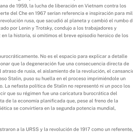
bana de 1959, la lucha de liberación en Vietnam contra los
rte del Che en 1967 serían referencia e inspiración para mi
a revolución rusa, que sacudió al planeta y cambió el rumbo 
zado por Lenin y Trotsky, condujo a los trabajadores y
n la historia, si omitimos el breve episodio heroico de los
rocráticamente. No es el espacio para explicar a detalle
ionar que la degeneración fue una consecuencia directa de
 atraso de rusia, el aislamiento de la revolución, el cansanci
caso Stalin, puso su huella en el proceso imprimiéndole un
o. La nefasta política de Stalin no representó ni un poco los
cir que su régimen fue una caricatura burocrática del
ta de la economía planificada que, pese al freno de la
iética se convirtiera en la segunda potencia mundial,
straron a la URSS y la revolución de 1917 como un referente,