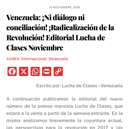
16 NOVIEMBRE, 2016
Venezuela: ¡Ni diálogo ni
conciliación! ¡Radicalización de la
Revolución! Editorial Lucha de
Clases Noviembre
Internacional
,
Venezuela
ADMIN
F
X
W
P
C
a
h
ri
o
Escrito por: Lucha de Clases – Venezuela
c
at
nt
p
e
s
y
A continuación publicamos la editorial del nuevo
b
A
Li
número de la prensa marxista Lucha de Clases, que
estará a la venta a partir de la semana entrante. En la
o
p
n
misma analizamos brevemente la coyuntura actual,
o
p
k
las perspectivas para la revolución en 2017 y las